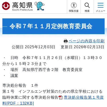
閲覧支援
検索
メニュー
令和７年１１月定例教育委員会
ページの内容を印刷
公開日 2025年12月03日
更新日 2026年02月13日
・
日時 令和７年１１月２６日
（水曜日）１３
時３
０
分から１５
時２３
分まで
・ 場所 高知県庁西庁舎２階 教育委員室
・ 議案
専決処分報告 １件
第１号 インフルエンザ対策のための県立学校における
臨時休業に関する専決処分報告
専決処分報告第１号資
料[PDF：132KB]