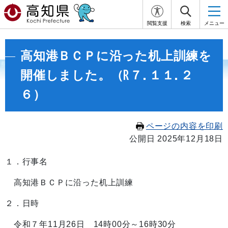
閲覧支援
検索
メニュー
高知港ＢＣＰに沿った机上訓練を
開催しました。（R７.１１.２
６）
ページの内容を印刷
公開日 2025年12月18日
１．行事名
高知港ＢＣＰに沿った机上訓練
２．日時
令和７年11月26日 14時00分～16時30分