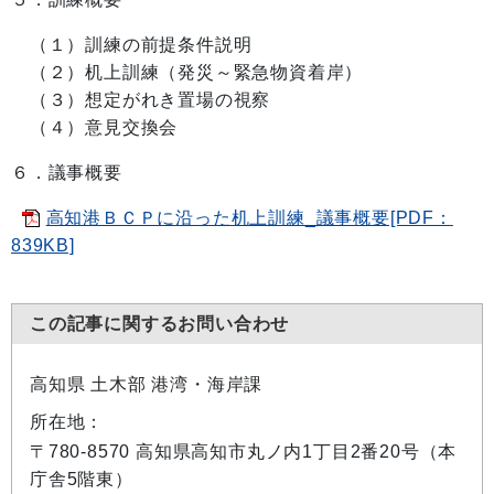
（１）訓練の前提条件説明
（２）机上訓練（発災～緊急物資着岸）
（３）想定がれき置場の視察
（４）意見交換会
６．議事概要
高知港ＢＣＰに沿った机上訓練_議事概要[PDF：
839KB]
この記事に関するお問い合わせ
高知県 土木部 港湾・海岸課
所在地：
〒780-8570 高知県高知市丸ノ内1丁目2番20号（本
庁舎5階東）