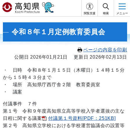
閲覧支援
検索
メニュー
令和８年１月定例教育委員会
ページの内容を印刷
公開日 2026年01月21日
更新日 2026年02月13日
・
日時 令和８年１月１５日
（木曜日）１４
時１５
分
から１５
時４３
分まで
・ 場所 高知県庁西庁舎２階 教育委員室
・ 議案
付議事件 ７件
第１号 令和９年度高知県立高等学校入学者選抜の主な
日程に関する議案
付議第１号資料[PDF：251KB]
第２号 高知県立学校における学校運営協議会の設置等