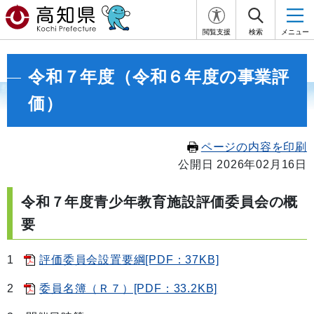
閲覧支援
検索
メニュー
令和７年度（令和６年度の事業評
価）
ページの内容を印刷
公開日 2026年02月16日
令和７年度青少年教育施設評価委員会の概
要
1
評価委員会設置要綱[PDF：37KB]
2
委員名簿（Ｒ７）[PDF：33.2KB]