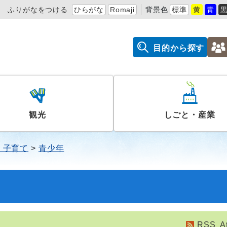
ふりがなをつける
ひらがな
Romaji
背景色
標準
黄
青
目的から探す
観光
しごと・産業
・子育て
青少年
RSS
A