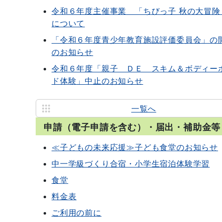
令和６年度主催事業 「ちびっ子 秋の大冒険
について
「令和６年度青少年教育施設評価委員会」の
のお知らせ
令和６年度「親子 ＤＥ スキム＆ボディー
ド体験」中止のお知らせ
一覧へ
申請（電子申請を含む）・届出・補助金等
≪子どもの未来応援≫子ども食堂のお知らせ
中一学級づくり合宿・小学生宿泊体験学習
食堂
料金表
ご利用の前に