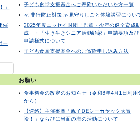
子ども食堂支援基金へご寄附いただいた方一覧
！」
≪ 非行防止対策 ≫見守りしごと体験講習につい
開催
2025年度ニッセイ財団「児童・少年の健全育成
成」・「生き生きシニア活動顕彰」申請要項及び
申請様式について
ボー
子ども食堂支援基金へのご寄附申し込み方法
お願い
食事料金の改定のお知らせ（令和8年4月1日利用
から）
【連絡】主催事業「親子DEシーカヤック大冒
険！」ならびに当面の海の活動について