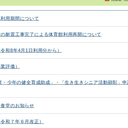
暮利用期間について
材の耐震工事完了による体育館利用再開について
令和8年4月1日利用分から）
事業評価）
児童・少年の健全育成助成」・「生き生きシニア活動顕彰」申
も食堂のお知らせ
（令和７年６月改正）