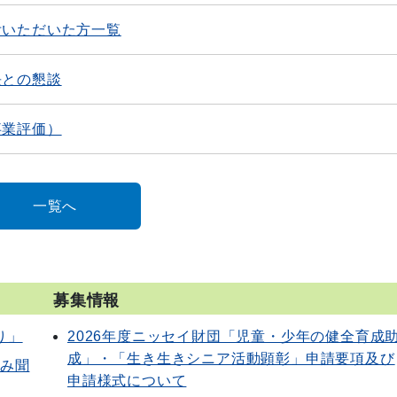
附いただいた方一覧
長との懇談
事業評価）
一覧へ
募集情報
り」
2026年度ニッセイ財団「児童・少年の健全育成
成」・「生き生きシニア活動顕彰」申請要項及び
読み聞
申請様式について