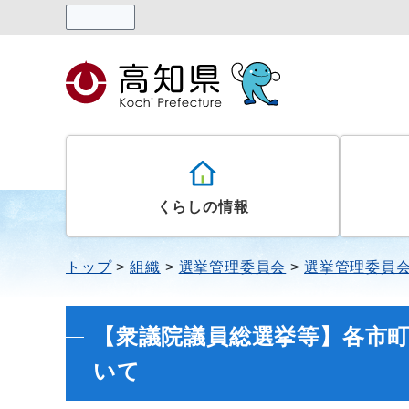
読み上げる
くらしの情報
トップ
組織
選挙管理委員会
選挙管理委員
【衆議院議員総選挙等】各市
いて