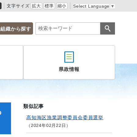
黒
文字サイズ
拡大
標準
縮小
Select Language
▼
組織から探す
県政情報
類似記事
つ
高知海区漁業調整委員会委員選挙
2024年02月22日