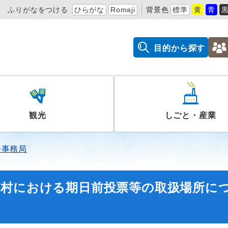
ふりがなをつける
ひらがな
Romaji
背景色
標準
黄
青
目的から探す
観光
しごと・産業
会事務局
町村における期日前投票等の取扱場所に