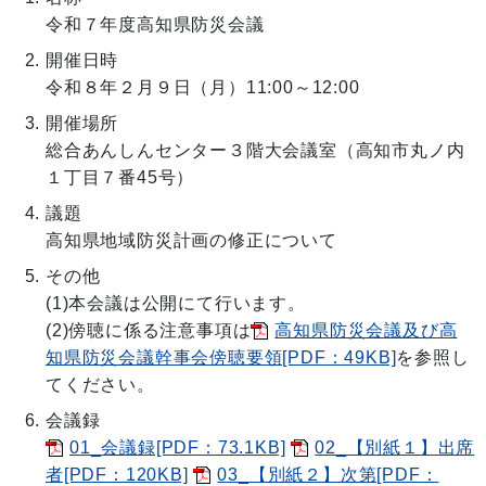
令和７年度高知県防災会議
開催日時
令和８年２月９日（月）11:00～12:00
開催場所
総合あんしんセンター３階大会議室（高知市丸ノ内
１丁目７番45号）
議題
高知県地域防災計画の修正について
その他
(1)本会議は公開にて行います。
(2)傍聴に係る注意事項は
高知県防災会議及び高
知県防災会議幹事会傍聴要領[PDF：49KB]
を参照し
てください。
会議録
01_会議録[PDF：73.1KB]
02_【別紙１】出席
者[PDF：120KB]
03_【別紙２】次第[PDF：