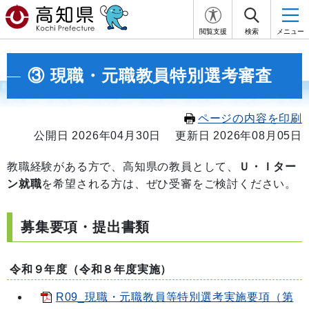
閲覧支援
検索
メニュー
③ 現職・元職教員特別選考審査
ページの内容を印刷
公開日 2026年04月30日
更新日 2026年08月05日
教職経験がある方で、高知県の教員として、
Ｕ・Ｉター
ン就職
を希望される方は、ぜひ受審をご検討ください。
募集要項・提出書類
令和９年度（令和８年度実施）
R09_現職・元職教員等特別選考実施要項（第