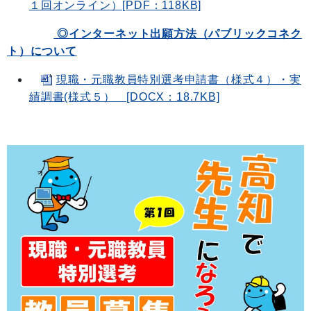
１回オンライン）[PDF：118KB]
◎インターネット出願方法（パブリックコネク
ト）について
現職・元職教員特別選考申請書（様式４）・実
績調書(様式５） [DOCX：18.7KB]