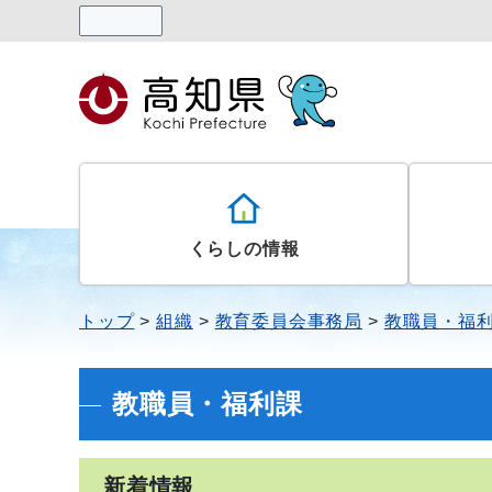
読み上げる
くらしの情報
トップ
組織
教育委員会事務局
教職員・福
教職員・福利課
新着情報