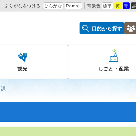
ふりがなをつける
ひらがな
Romaji
背景色
標準
黄
青
目的から探す
観光
しごと・産業
利課