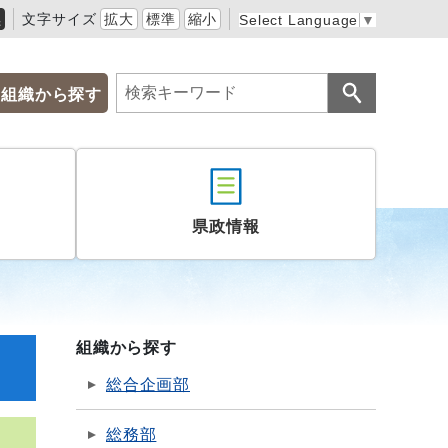
黒
文字サイズ
拡大
標準
縮小
Select Language
▼
組織から探す
県政情報
組織から探す
総合企画部
総務部