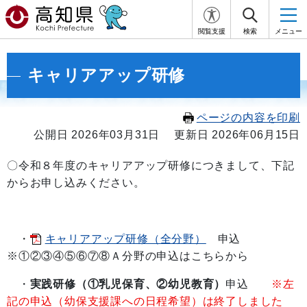
閲覧支援
検索
メニュー
キャリアアップ研修
ページの内容を印刷
公開日 2026年03月31日
更新日 2026年06月15日
〇令和８年度のキャリアアップ研修につきまして、下記
からお申し込みください。
・
キャリアアップ研修（全分野）
申込
※①②③④⑤⑥⑦⑧Ａ分野の申込はこちらから
・
実践研修（①乳児保育、②幼児教育）
申込
※左
記の申込（幼保支援課への日程希望）は終了しました