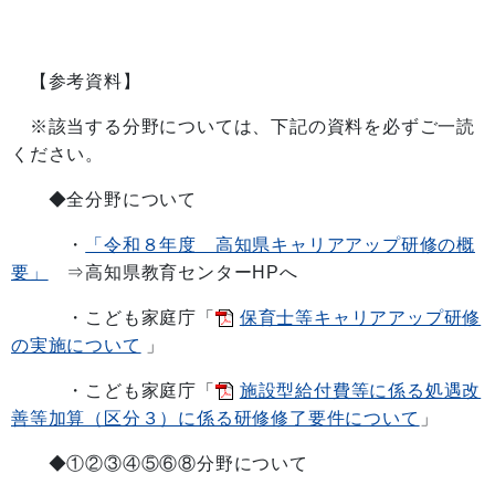
【参考資料】
※該当する分野については、下記の資料を必ずご一読
ください。
◆全分野について
・
「令和８年度 高知県キャリアアップ研修の概
要」
⇒高知県教育センターHPへ
・こども家庭庁「
保育士等キャリアアップ研修
の実施について
」
・こども家庭庁「
施設型給付費等に係る処遇改
善等加算（区分３）に係る研修修了要件について
」
◆①②③④⑤⑥⑧分野について