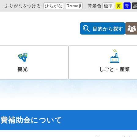
ふりがなをつける
ひらがな
Romaji
背景色
標準
黄
青
目的から探す
観光
しごと・産業
業費補助金について