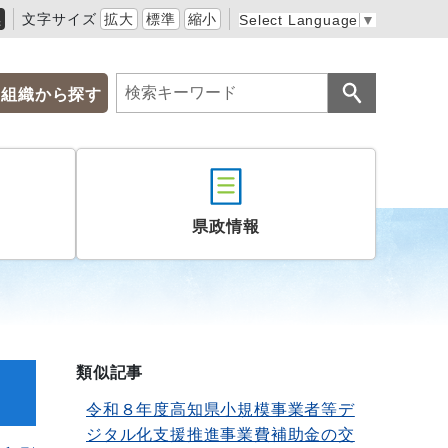
黒
文字サイズ
拡大
標準
縮小
Select Language
▼
組織から探す
県政情報
類似記事
令和８年度高知県小規模事業者等デ
ジタル化支援推進事業費補助金の交