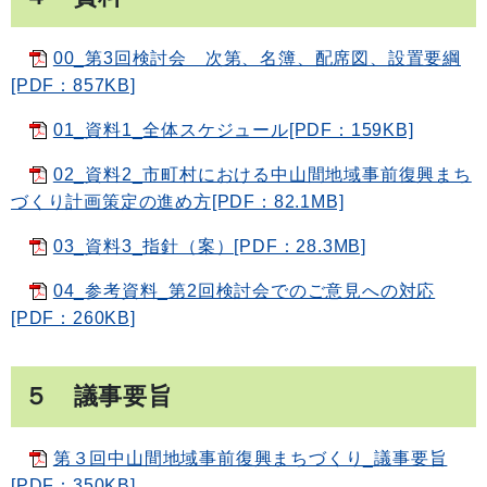
00_第3回検討会 次第、名簿、配席図、設置要綱
[PDF：857KB]
01_資料1_全体スケジュール[PDF：159KB]
02_資料2_市町村における中山間地域事前復興まち
づくり計画策定の進め方[PDF：82.1MB]
03_資料3_指針（案）[PDF：28.3MB]
04_参考資料_第2回検討会でのご意見への対応
[PDF：260KB]
５ 議事要旨
第３回中山間地域事前復興まちづくり_議事要旨
[PDF：350KB]