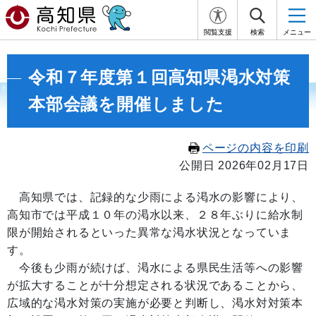
閲覧支援
検索
メニュー
令和７年度第１回高知県渇水対策
本部会議を開催しました
ページの内容を印刷
公開日 2026年02月17日
高知県では、記録的な少雨による渇水の影響により、
高知市では平成１０年の渇水以来、２８年ぶりに給水制
限が開始されるといった異常な渇水状況となっていま
す。
今後も少雨が続けば、渇水による県民生活等への影響
が拡大することが十分想定される状況であることから、
広域的な渇水対策の実施が必要と判断し、渇水対対策本