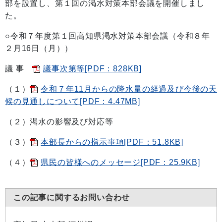
部を設置し、第１回の渇水対策本部会議を開催しまし
た。
○令和７年度第１回高知県渇水対策本部会議（令和８年
２月16日（月））
議 事
議事次第等[PDF：828KB]
（１）
令和７年11月からの降水量の経過及び今後の天
候の見通しについて[PDF：4.47MB]
（２）渇水の影響及び対応等
（３）
本部長からの指示事項[PDF：51.8KB]
（４）
県民の皆様へのメッセージ[PDF：25.9KB]
この記事に関するお問い合わせ