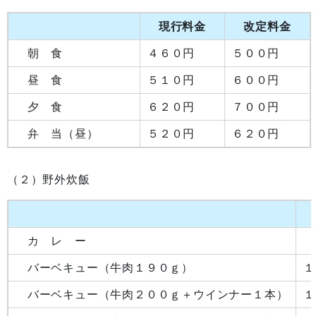
現行料金
改定料金
朝 食
４６０円
５００円
昼 食
５１０円
６００円
夕 食
６２０円
７００円
弁 当（昼）
５２０円
６２０円
（２）野外炊飯
カ レ ー
バーベキュー（牛肉１９０ｇ）
１
バーベキュー（牛肉２００ｇ＋ウインナー１本）
１