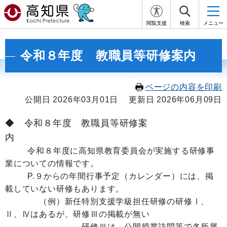
閲覧支援
検索
メニュー
令和８年度 教職員等研修案内
ページの内容を印刷
公開日 2026年03月01日
更新日 2026年06月09日
◆ 令和８年度 教職員等研修案
内
令和８年度に高知県教育委員会が実施する研修事
業についての情報です。
P.９からの
年間行事予定（カレンダー）には、掲
載していない研修もあります。
（例）新任特別支援学級担任研修の研修Ⅰ、
Ⅱ、Ⅳはあるが、研修Ⅲの掲載が無い
→研修Ⅲは、公開授業訪問等で各所属