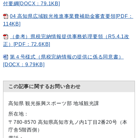
付要綱[DOCX：79.1KB]
04 高知県広域観光推進事業費補助金審査要領[PDF：
114KB]
（参考）県税完納情報提供事務処理要領（R5.4.1改
正）[PDF：72.6KB]
第４号様式（県税完納情報の提供に係る同意書）
[DOCX：9.79KB]
この記事に関するお問い合わせ
高知県 観光振興スポーツ部 地域観光課
所在地：
〒780-8570 高知県高知市丸ノ内1丁目2番20号（本
庁舎5階西側）