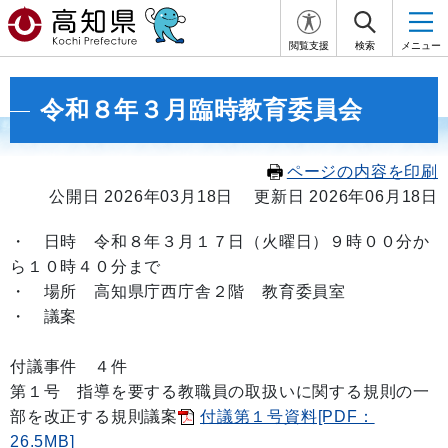
閲覧支援
検索
メニュー
令和８年３月臨時教育委員会
ページの内容を印刷
公開日 2026年03月18日
更新日 2026年06月18日
・
日時 令和８年３月１７日
（火曜日）９
時００
分か
ら１０
時４０
分まで
・ 場所 高知県庁西庁舎２階 教育委員室
・ 議案
付議事件 ４件
第１号 指導を要する教職員の取扱いに関する規則の一
部を改正する規則議案
付議第１号資料[PDF：
26.5MB]