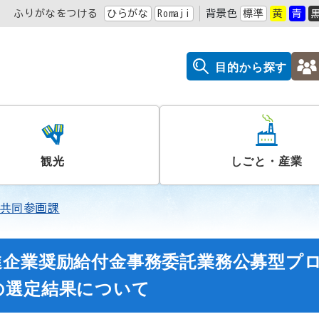
ふりがなをつける
ひらがな
Romaji
背景色
標準
黄
青
目的から探す
観光
しごと・産業
共同参画課
進企業奨励給付金事務委託業務公募型プ
の選定結果について