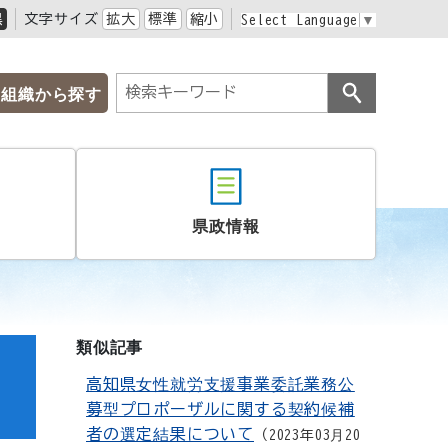
黒
文字サイズ
拡大
標準
縮小
Select Language
▼
組織から探す
県政情報
類似記事
ロ
高知県女性就労支援事業委託業務公
募型プロポーザルに関する契約候補
者の選定結果について
2023年03月20