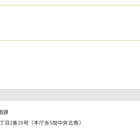
画課
内1丁目2番20号（本庁舎5階中央北側）