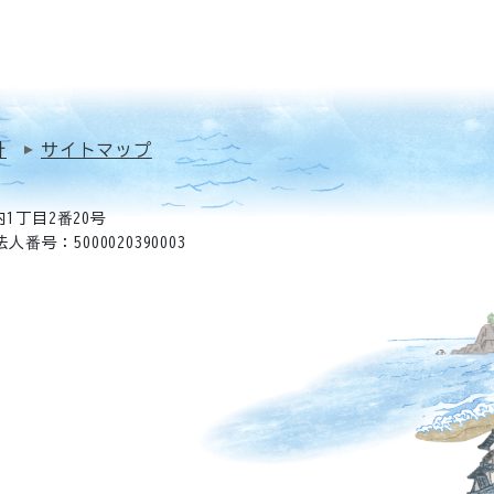
針
サイトマップ
1丁目2番20号
法人番号：5000020390003