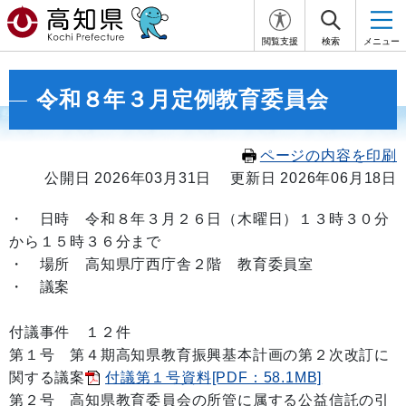
閲覧支援
検索
メニュー
令和８年３月定例教育委員会
ページの内容を印刷
公開日 2026年03月31日
更新日 2026年06月18日
・
日時 令和８年３月２６日
（木曜日）１３
時３０
分
から１５
時３６
分まで
・ 場所 高知県庁西庁舎２階 教育委員室
・ 議案
付議事件 １２件
第１号 第４期高知県教育振興基本計画の第２次改訂に
関する議案
付議第１号資料[PDF：58.1MB]
第２号 高知県教育委員会の所管に属する公益信託の引