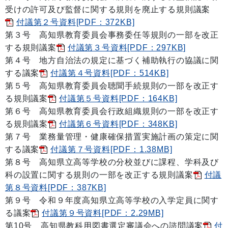
受けの許可及び監督に関する規則を廃止する規則議案
付議第２号資料[PDF：372KB]
第３号 高知県教育委員会事務委任等規則の一部を改正
する規則議案
付議第３号資料[PDF：297KB]
第４号 地方自治法の規定に基づく補助執行の協議に関
する議案
付議第４号資料[PDF：514KB]
第５号 高知県教育委員会聴聞手続規則の一部を改正す
る規則議案
付議第５号資料[PDF：164KB]
第６号 高知県教育委員会行政組織規則の一部を改正す
る規則議案
付議第６号資料[PDF：348KB]
第７号 業務量管理・健康確保措置実施計画の策定に関
する議案
付議第７号資料[PDF：1.38MB]
第８号 高知県立高等学校の分校並びに課程、学科及び
科の設置に関する規則の一部を改正する規則議案
付議
第８号資料[PDF：387KB]
第９号 令和９年度高知県立高等学校の入学定員に関す
る議案
付議第９号資料[PDF：2.29MB]
第10号 高知県教科用図書選定審議会への諮問議案
付