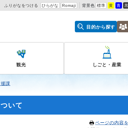
ふりがなをつける
ひらがな
Romaji
背景色
標準
黄
青
目的から探す
観光
しごと・産業
支援課
について
ページの内容