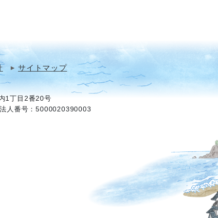
針
サイトマップ
1丁目2番20号
法人番号：5000020390003