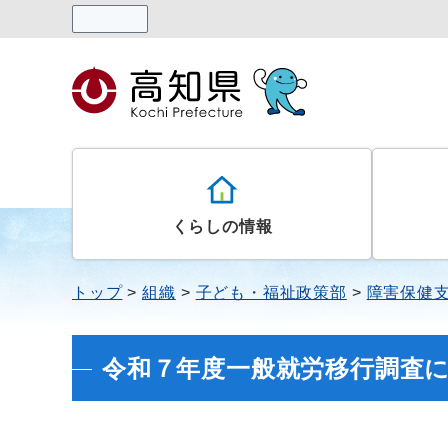
読み上げる
くらしの情報
トップ
組織
子ども・福祉政策部
障害保健
令和７年度一般就労移行調査