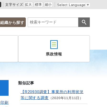
黒
文字サイズ
拡大
標準
縮小
Select Language
▼
組織から探す
県政情報
類似記事
【R20930調査】事業所の利用状況
等に関する調査
2020年11月11日
を印刷