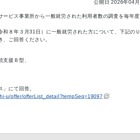
公開日 2026年04月
サービス事業所から一般就労された利用者数の調査を毎年度
令和８年３月31日）に一般就労された方について、下記の
き、ご回答ください。
続支援Ｂ型、
」にて回答。
ochi-u/offer/offerList_detail?tempSeq=19097