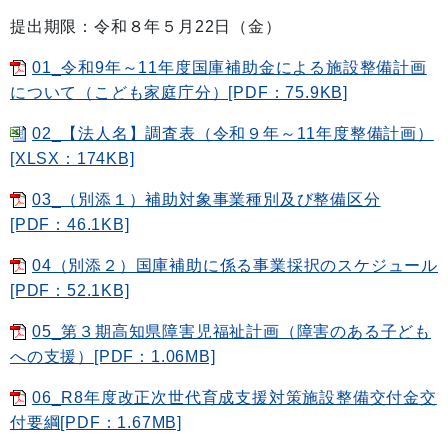
提出期限：令和８年５月22日（金）
01_令和9年～11年度国庫補助金による施設整備計画
について（こども家庭庁分）[PDF：75.9KB]
02_【法人名】調査表（令和９年～11年度整備計画）
[XLSX：174KB]
03_（別添１）補助対象事業種別及び整備区分
[PDF：46.1KB]
04（別添２）国庫補助に係る事業採択のスケジュール
[PDF：52.1KB]
05_第３期高知県障害児福祉計画（障害のある子ども
への支援）[PDF：1.06MB]
06_R8年度改正次世代育成支援対策施設整備交付金交
付要綱[PDF：1.67MB]