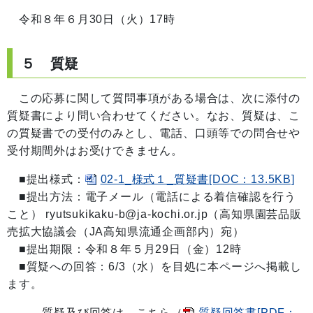
令和８年６月30日（火）17時
５ 質疑
この応募に関して質問事項がある場合は、次に添付の
質疑書により問い合わせてください。なお、質疑は、こ
の質疑書での受付のみとし、電話、口頭等での問合せや
受付期間外はお受けできません。
■提出様式：
02-1_様式１_質疑書[DOC：13.5KB]
■提出方法：電子メール（電話による着信確認を行う
こと） ryutsukikaku-b@ja-kochi.or.jp（高知県園芸品販
売拡大協議会（JA高知県流通企画部内）宛）
■提出期限：令和８年５月29日（金）12時
■質疑への回答：6/3（水）を目処に本ページへ掲載し
ます。
→質疑及び回答は、こちら（
質疑回答書[PDF：