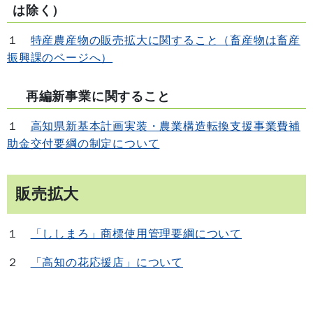
は除く）
１
特産農産物の販売拡大に関すること（畜産物は畜産
振興課のページへ）
再編新事業に関すること
１
高知県新基本計画実装・農業構造転換支援事業費補
助金交付要綱の制定について
販売拡大
１
「ししまろ」商標使用管理要綱について
２
「高知の花応援店」について