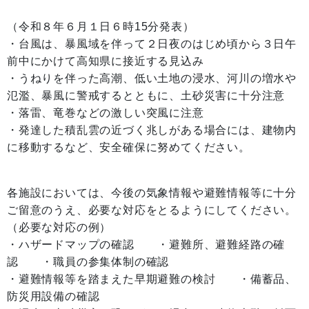
（令和８年６月１日６時15分発表）
・台風は、暴風域を伴って２日夜のはじめ頃から３日午
前中にかけて高知県に接近する見込み
・うねりを伴った高潮、低い土地の浸水、河川の増水や
氾濫、暴風に警戒するとともに、土砂災害に十分注意
・落雷、竜巻などの激しい突風に注意
・発達した積乱雲の近づく兆しがある場合には、建物内
に移動するなど、安全確保に努めてください。
各施設においては、今後の気象情報や避難情報等に十分
ご留意のうえ、必要な対応をとるようにしてください。
（必要な対応の例）
・ハザードマップの確認 ・避難所、避難経路の確
認 ・職員の参集体制の確認
・避難情報等を踏まえた早期避難の検討 ・備蓄品、
防災用設備の確認