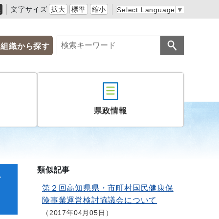
黒
文字サイズ
拡大
標準
縮小
Select Language
▼
組織から探す
県政情報
類似記事
討
第２回高知県県・市町村国民健康保
険事業運営検討協議会について
2017年04月05日