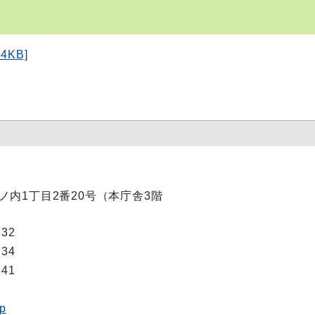
KB]
市丸ノ内1丁目2番20号（本庁舎3階
732
734
341
jp