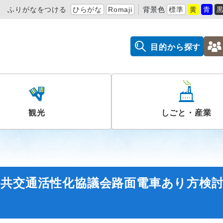
ふりがなをつける
ひらがな
Romaji
背景色
標準
黄
青
目的から探す
観光
しごと・産業
公共交通活性化協議会路面電車あり方検