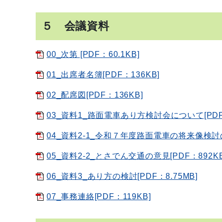
５ 会議資料
00_次第 [PDF：60.1KB]
01_出席者名簿[PDF：136KB]
02_配席図[PDF：136KB]
03_資料1_路面電車あり方検討会について[PDF：
04_資料2-1_令和７年度路面電車の将来像検討
05_資料2-2_とさでん交通の意見[PDF：892KB
06_資料3_あり方の検討[PDF：8.75MB]
07_事務連絡[PDF：119KB]