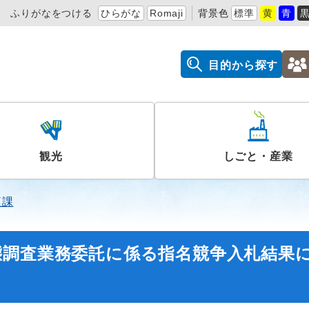
ふりがなをつける
ひらがな
Romaji
背景色
標準
黄
青
目的から探す
観光
しごと・産業
庭課
態調査業務委託に係る指名競争入札結果