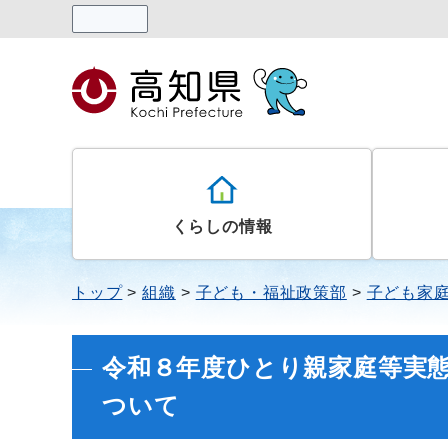
読み上げる
くらしの情報
トップ
組織
子ども・福祉政策部
子ども家
令和８年度ひとり親家庭等実
ついて