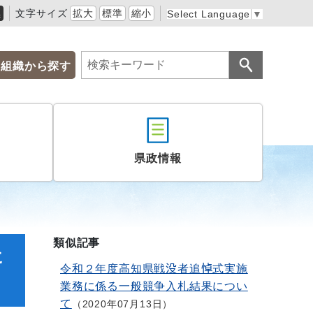
黒
文字サイズ
拡大
標準
縮小
Select Language
▼
組織から探す
県政情報
類似記事
に
令和２年度高知県戦没者追悼式実施
業務に係る一般競争入札結果につい
て
2020年07月13日