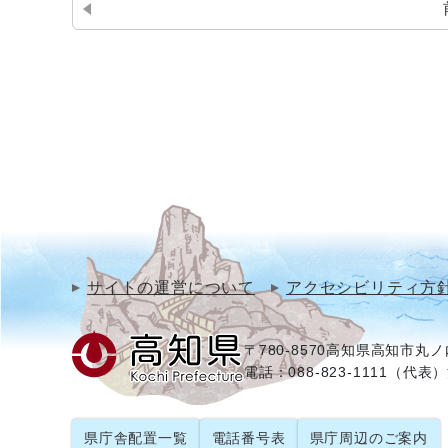
サイトの運営について
アクセシビリティ方
〒780-8570
高知県高知市丸ノ内
電話：088-823-1111（代表）
県庁舎配置一覧
電話番号表
県庁周辺のご案内