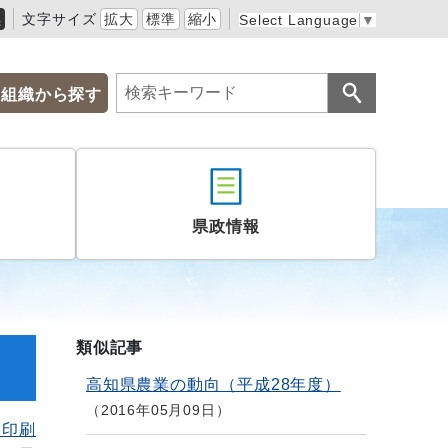
黒
文字サイズ
拡大
標準
縮小
Select Language
▼
組織から探す
県政情報
類似記事
高知県農業の動向（平成28年度）
2016年05月09日
を印刷