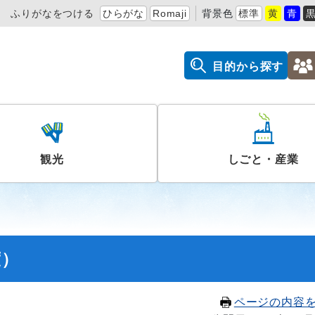
ふりがなをつける
ひらがな
Romaji
背景色
標準
黄
青
目的から探す
観光
しごと・産業
度）
ページの内容