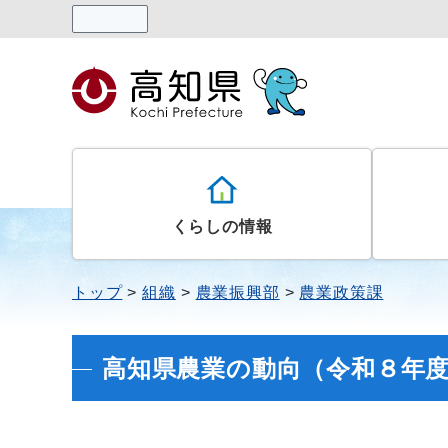
読み上げる
くらしの情報
トップ
組織
農業振興部
農業政策課
高知県農業の動向（令和８年