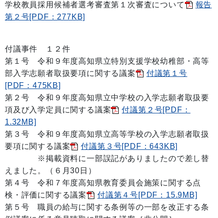
学校教員採用候補者選考審査第１次審査について
報告
第２号[PDF：277KB]
付議事件 １２件
第１号 令和９年度高知県立特別支援学校幼稚部・高等
部入学志願者取扱要項に関する議案
付議第１号
[PDF：475KB]
第２号 令和９年度高知県立中学校の入学志願者取扱要
項及び入学定員に関する議案
付議第２号[PDF：
1.32MB]
第３号 令和９年度高知県立高等学校の入学志願者取扱
要項に関する議案
付議第３号[PDF：643KB]
※掲載資料に一部誤記がありましたので差し替
えました。（６月30日）
第４号 令和７年度高知県教育委員会施策に関する点
検・評価に関する議案
付議第４号[PDF：15.9MB]
第５号 職員の給与に関する条例等の一部を改正する条