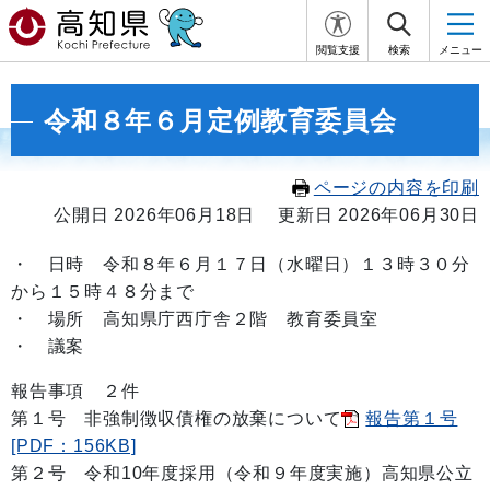
閲覧支援
検索
メニュー
令和８年６月定例教育委員会
ページの内容を印刷
公開日 2026年06月18日
更新日 2026年06月30日
・
日時 令和８年６月１７日
（水曜日）１３
時３０
分
から１５
時４８
分まで
・ 場所 高知県庁西庁舎２階 教育委員室
・ 議案
報告事項 ２件
第１号 非強制徴収債権の放棄について
報告第１号
[PDF：156KB]
第２号 令和10年度採用（令和９年度実施）高知県公立