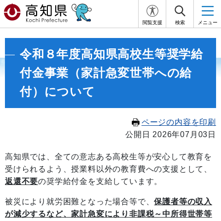
閲覧支援
検索
メニュー
令和８年度高知県高校生等奨学給
付金事業（家計急変世帯への給
付）について
ページの内容を印刷
公開日 2026年07月03日
高知県では、全ての意志ある高校生等が安心して教育を
受けられるよう、授業料以外の教育費への支援として、
返還不要
の奨学給付金を支給しています。
被災により就労困難となった場合等で、
保護者等の収入
が減少するなど、家計急変により非課税～中所得世帯等