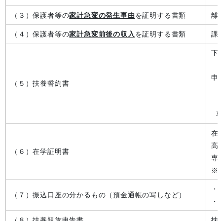
（３）保護者等の
家計急変の発生事由
を証明する書類
離
（４）保護者等の
家計急変前後の収入
を証明する書類
課
下
申
（５）扶養誓約書
専
在
高
（６）在学証明書
専
※
・
（７）振込口座の分かるもの（預金通帳の写しなど）
・
（８）扶養親族申告書
扶