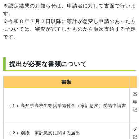
※認定結果のお知らせは、申請者に対して書面で行いま
す。
※令和８年７月２日以降に家計が急変し申請のあった方
については、審査が完了したものから順次支給する予定
です。
提出が必要な書類について
書類
高
専
（１）高知県高校生等奨学給付金（家計急変）受給申請書
記
ダ
（２）別紙 家計急変に関する届出