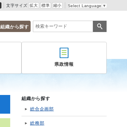
黒
文字サイズ
拡大
標準
縮小
Select Language
▼
組織から探す
県政情報
組織から探す
総合企画部
総務部