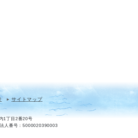
針
サイトマップ
1丁目2番20号
法人番号：5000020390003