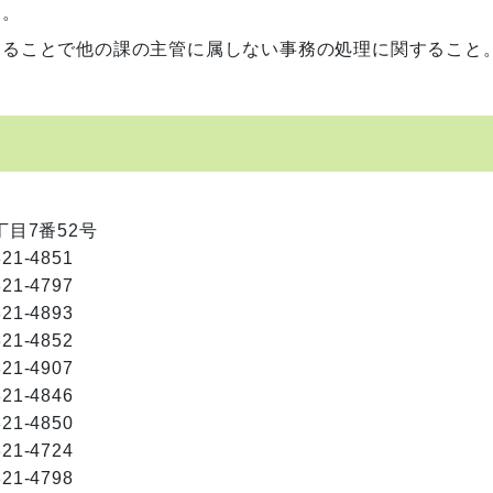
と。
することで他の課の主管に属しない事務の処理に関すること
丁目7番52号
821-4851
821-4797
821-4893
821-4852
821-4907
821-4846
821-4850
821-4724
821-4798