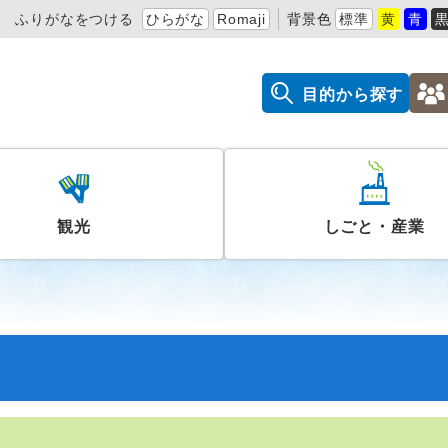
ふりがなをつける
ひらがな
Romaji
背景色
標準
黄
青
目的から探す
観光
しごと・産業