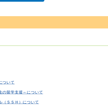
について
生の留学支援～について
ル（ＳＳＨ）について