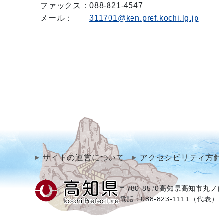
ファックス：
088-821-4547
メール：
311701@ken.pref.kochi.lg.jp
サイトの運営について
アクセシビリティ方
〒780-8570
高知県高知市丸ノ内
電話：088-823-1111（代表）