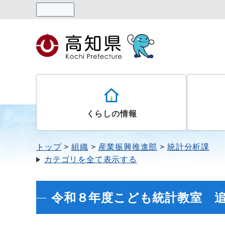
読み上げる
くらしの情報
トップ
組織
産業振興推進部
統計分析課
カテゴリを全て表示する
令和８年度こども統計教室 