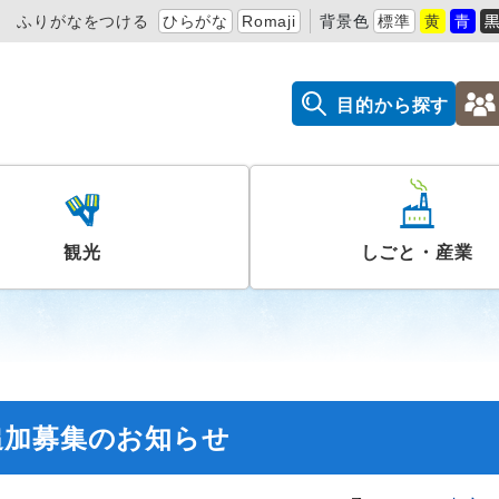
ふりがなをつける
ひらがな
Romaji
背景色
標準
黄
青
目的から探す
観光
しごと・産業
追加募集のお知らせ