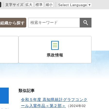
黒
文字サイズ
拡大
標準
縮小
Select Language
▼
組織から探す
県政情報
類似記事
令和５年度 高知県統計グラフコンク
ール入賞作品＜第２部＞
2024年02