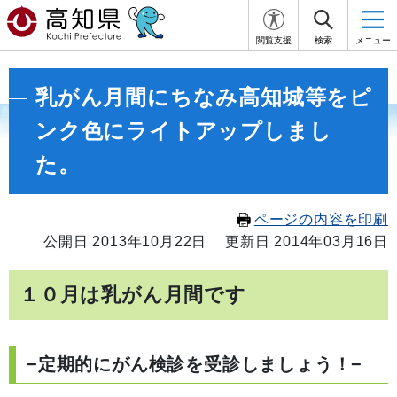
閲覧支援
検索
メニュー
乳がん月間にちなみ高知城等をピ
ンク色にライトアップしまし
た。
ページの内容を印刷
公開日 2013年10月22日
更新日 2014年03月16日
１０月は乳がん月間です
−定期的にがん検診を受診しましょう！−