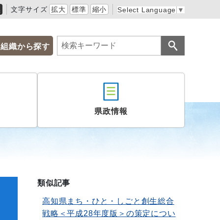
黒
文字サイズ
拡大
標準
縮小
Select Language
▼
組織から探す
県政情報
類似記事
2
高知県まち・ひと・しごと創生総合
戦略＜平成28年度版＞の策定につい