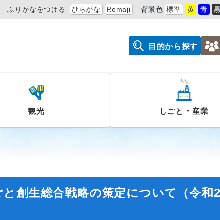
ふりがなをつける
ひらがな
Romaji
背景色
標準
黄
青
目的から探す
観光
しごと・産業
ごと創生総合戦略の策定について（令和