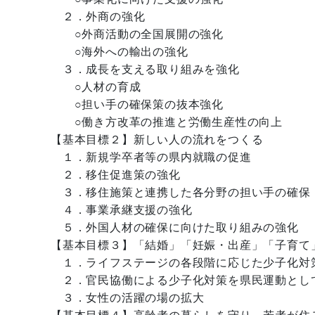
２．外商の強化
○外商活動の全国展開の強化
○海外への輸出の強化
３．成長を支える取り組みを強化
○人材の育成
○担い手の確保策の抜本強化
○働き方改革の推進と労働生産性の向上
【基本目標２】新しい人の流れをつくる
１．新規学卒者等の県内就職の促進
２．移住促進策の強化
３．移住施策と連携した各分野の担い手の確保
４．事業承継支援の強化
５．外国人材の確保に向けた取り組みの強化
【基本目標３】「結婚」「妊娠・出産」「子育て
１．ライフステージの各段階に応じた少子化対
２．官民協働による少子化対策を県民運動とし
３．女性の活躍の場の拡大