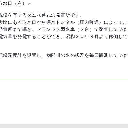
取水口（右）＞
規模を有するダム水路式の発電所です。
大比にある取水口から導水トンネル（圧力隧道）によって、
発電所まで導き、フランシス型水車（２台）で発電していま
電気量を発電することができ、昭和３０年８月より稼働して
記録濁度計を設置し、物部川の水の状況を毎日観測していま