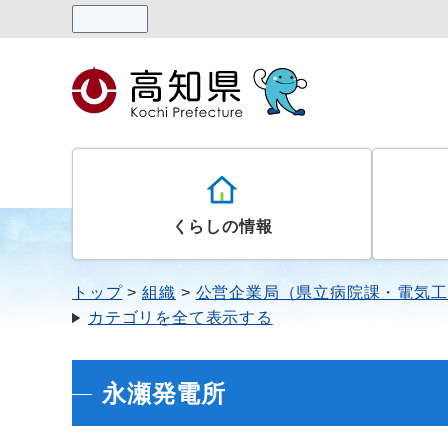
読み上げる
くらしの情報
トップ
組織
公営企業局（県立病院課・電気工
カテゴリを全て表示する
永瀬発電所