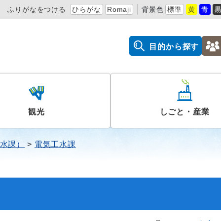
ふりがなをつける
ひらがな
Romaji
背景色
標準
黄
青
目的から探す
観光
しごと・産業
水課）
電気工水課