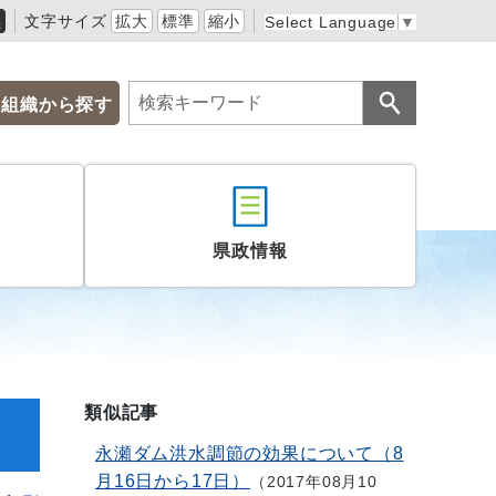
黒
文字サイズ
拡大
標準
縮小
Select Language
▼
組織から探す
県政情報
類似記事
永瀬ダム洪水調節の効果について（8
月16日から17日）
2017年08月10