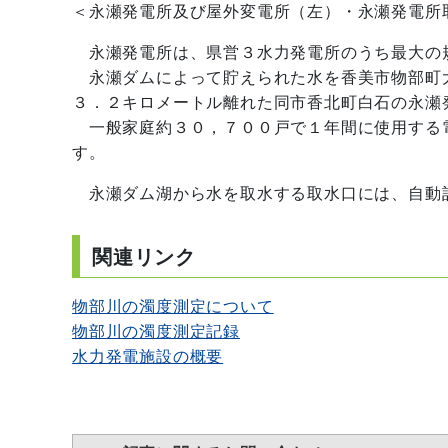
＜永瀬発電所及び屋外変電所（左）・永瀬発電所
永瀬発電所は、県営３水力発電所のうち最大の
永瀬ダムによって貯えられた水を香美市物部町
３．２キロメートル離れた同市香北町白石の永瀬
一般家庭約３０，７００戸で１年間に使用する
す。
永瀬ダム湖から水を取水する取水口には、自動
関連リンク
物部川の濁度測定について
物部川の濁度測定記録
水力発電施設の概要