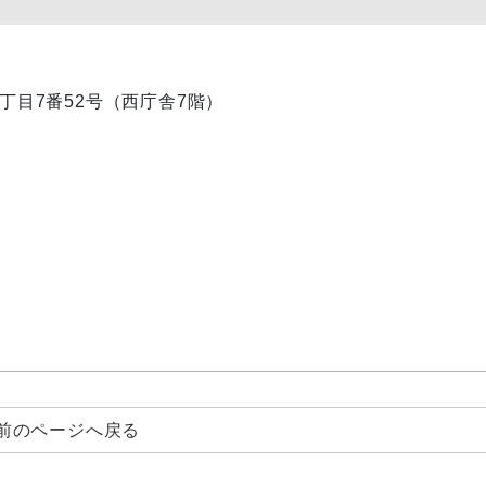
内1丁目7番52号（西庁舎7階）
前のページへ戻る