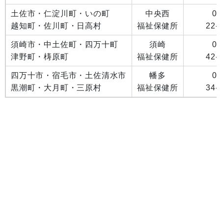
土佐市・仁淀川町・いの町
中央西
0
越知町・佐川町・日高村
福祉保健所
22-
須崎市・中土佐町・四万十町
須崎
0
津野町・梼原町
福祉保健所
42-
四万十市・宿毛市・土佐清水市
幡多
0
黒潮町・大月町・三原村
福祉保健所
34-