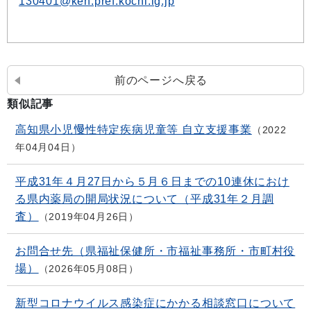
130401@ken.pref.kochi.lg.jp
前のページへ戻る
類似記事
高知県小児慢性特定疾病児童等 自立支援事業
2022
年04月04日
平成31年４月27日から５月６日までの10連休におけ
る県内薬局の開局状況について（平成31年２月調
査）
2019年04月26日
お問合せ先（県福祉保健所・市福祉事務所・市町村役
場）
2026年05月08日
新型コロナウイルス感染症にかかる相談窓口について