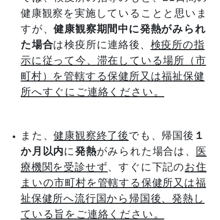
健康観察を実施していることと思いま
すが、
健康観察期間中に発熱がみられ
た場合
は検疫所に連絡後、
検疫所の指
示に従って今、滞在している場所（市
町村）を管轄する保健所又は福祉保健
所へすぐにご連絡ください。
また、
健康観察終了後
でも、帰国後
１
か月以内
に
発熱
がみられた場合は、
医
療機関を受診せず
、すぐに下記の
お住
まいの市町村を管轄する保健所又は福
祉保健所へ流行国から帰国後、発熱し
ている旨をご連絡ください。