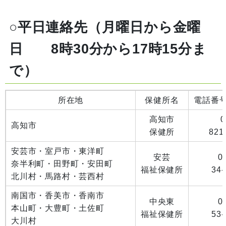
○平日連絡先（月曜日から金曜
日 8時30分から17時15分ま
で）
所在地
保健所名
電話番
高知市
0
高知市
保健所
821
安芸市・室戸市・東洋町
安芸
0
奈半利町・田野町・安田町
福祉保健所
34-
北川村・馬路村・芸西村
南国市・香美市・香南市
中央東
0
本山町・大豊町・土佐町
福祉保健所
53-
大川村