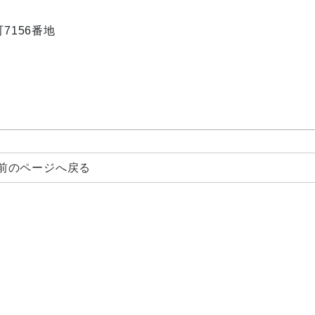
町7156番地
前のページへ戻る