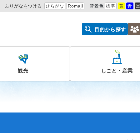
ふりがなをつける
ひらがな
Romaji
背景色
標準
黄
青
目的から探す
観光
しごと・産業