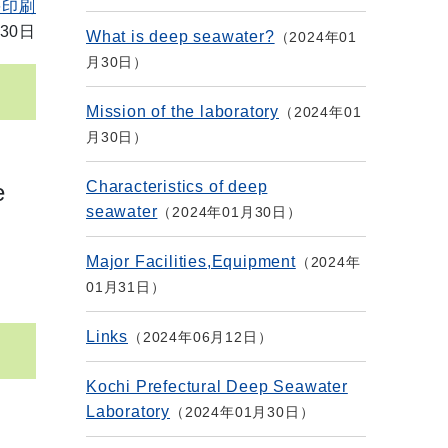
を印刷
30日
What is deep seawater?
2024年01
月30日
Mission of the laboratory
2024年01
月30日
Characteristics of deep
e
seawater
2024年01月30日
Major Facilities,Equipment
2024年
01月31日
Links
2024年06月12日
Kochi Prefectural Deep Seawater
Laboratory
2024年01月30日