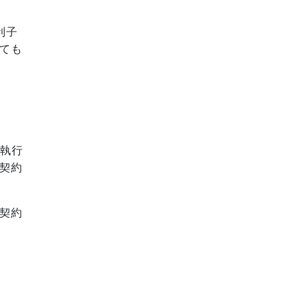
利子
ても
の執行
契約
契約