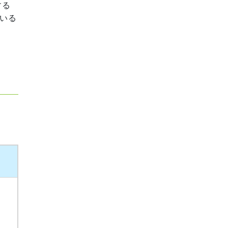
する
いる