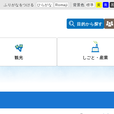
ふりがなをつける
ひらがな
Romaji
背景色
標準
黄
青
目的から探す
観光
しごと・産業