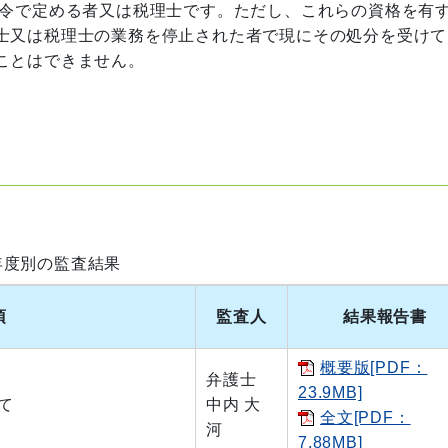
令で定める者又は税理士です。ただし、これらの資格を有
士又は税理士の業務を停止された者で現にその処分を受けて
ことはできません。
年度別の監査結果
項
監査人
結果報告書
概要版[PDF：
弁護士
23.9MB]
て
中内 大
全文[PDF：
河
7.88MB]