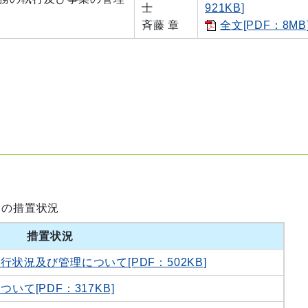
士
921KB]
斉藤 章
全文[PDF：8MB
別の措置状況
措置状況
状況及び管理について[PDF：502KB]
て[PDF：317KB]