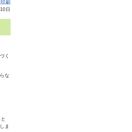
を印刷
10日
づく
らな
こと
しま