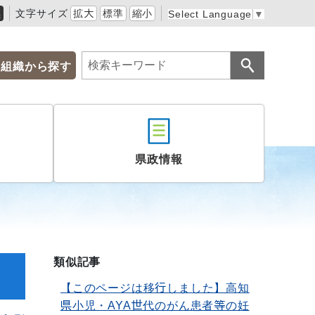
黒
文字サイズ
拡大
標準
縮小
Select Language
▼
組織から探す
県政情報
類似記事
【このページは移行しました】高知
県小児・AYA世代のがん患者等の妊