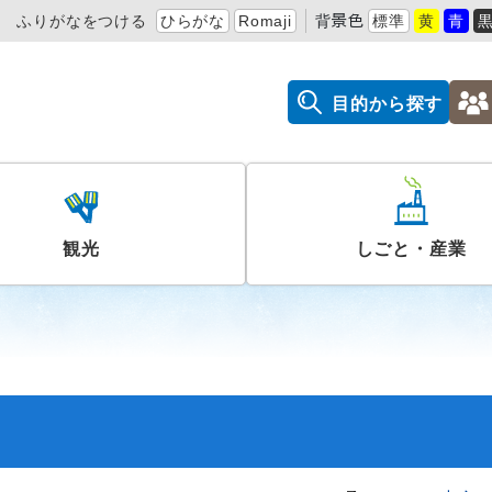
ふりがなをつける
ひらがな
Romaji
背景色
標準
黄
青
目的から探す
観光
しごと・産業