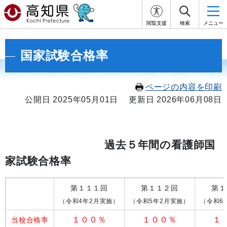
閲覧支援
検索
メニュー
国家試験合格率
ページの内容を印刷
公開日 2025年05月01日
更新日 2026年06月08日
過去５年間の看護師国
家試験合格率
第１１１回
第１１２回
第１
（令和4年2月実施）
（令和5年2月実施）
（令和6
１００
％
１００％
１
当校合格率