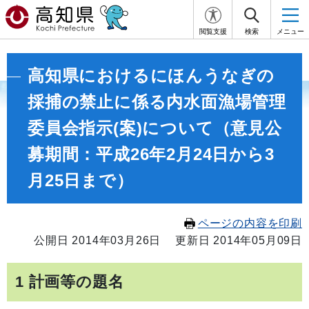
閲覧支援
検索
メニュー
高知県におけるにほんうなぎの
採捕の禁止に係る内水面漁場管理
委員会指示(案)について（意見公
募期間：平成26年2月24日から3
月25日まで）
ページの内容を印刷
公開日 2014年03月26日
更新日 2014年05月09日
1 計画等の題名