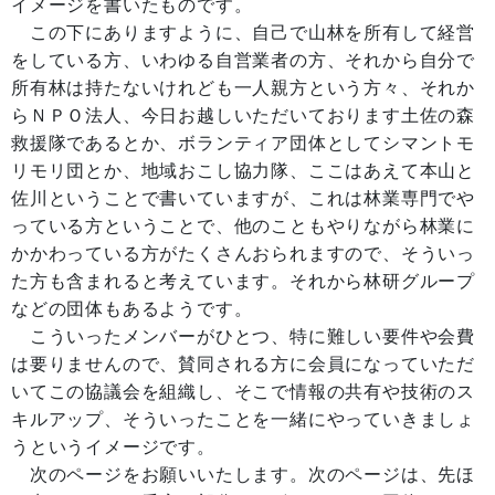
イメージを書いたものです。
この下にありますように、自己で山林を所有して経営
をしている方、いわゆる自営業者の方、それから自分で
所有林は持たないけれども一人親方という方々、それか
らＮＰＯ法人、今日お越しいただいております土佐の森
救援隊であるとか、ボランティア団体としてシマントモ
リモリ団とか、地域おこし協力隊、ここはあえて本山と
佐川ということで書いていますが、これは林業専門でや
っている方ということで、他のこともやりながら林業に
かかわっている方がたくさんおられますので、そういっ
た方も含まれると考えています。それから林研グループ
などの団体もあるようです。
こういったメンバーがひとつ、特に難しい要件や会費
は要りませんので、賛同される方に会員になっていただ
いてこの協議会を組織し、そこで情報の共有や技術のス
キルアップ、そういったことを一緒にやっていきましょ
うというイメージです。
次のページをお願いいたします。次のページは、先ほ