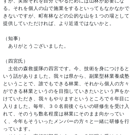
すが、実際それを自分でやるためには山林が必要にな
る。それを個人の山で施業をするといってもなかなかで
きないですが、町有林などの公的な山を１つの場として
提供していただければ、より近道ではないかと。
（知事）
ありがとうございました。
（四宮氏）
土佐の森救援隊の四宮です。今、技術を身につけると
いう話がありました。我々は県から、副業型林業養成塾
ということで、誰でもできる林業、それから個人の方々
ができる林業というのを目指していきたいという声をか
けていただき、我々もやりますというところで６年目に
入りました。毎年、３０名前後ぐらいの研修生を受け入
れて、そのうち数名程度は林業にそのまま向かってい
く、今年もそういったメンバーの方々と一緒に研修を行
っています。