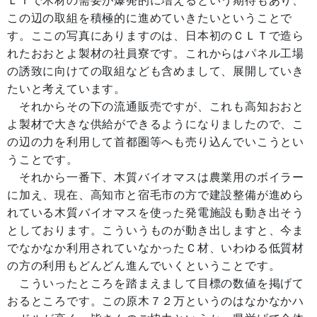
この辺の取組を積極的に進めていきたいということで
す。ここの写真にありますのは、日本初のＣＬＴで造ら
れたおおとよ製材の社員寮です。これからはパネル工場
の誘致に向けての取組なども含めまして、展開していき
たいと考えています。
それからその下の流通販売ですが、これも高知おおと
よ製材で大きな供給ができるようになりましたので、こ
の辺の力を利用して首都圏等へも売り込んでいこうとい
うことです。
それから一番下、木質バイオマスは農業用のボイラー
に加え、現在、高知市と宿毛市の方で建設整備が進めら
れている木質バイオマスを使った発電施設も動き出そう
としております。こういうものが動き出しますと、今ま
でなかなか利用されていなかったＣ材、いわゆる低質材
の方の利用もどんどん進んでいくということです。
こういったところを踏まえまして目標の数値を掲げて
おるところです。この原木７２万というのはなかなかハ