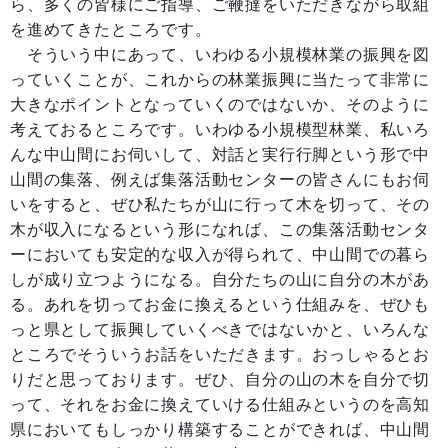
ら、多くの皆様にご指導、ご鞭撻をいただきながら取組
を進めてきたところです。
そういう中にあって、いわゆる小規模林業の振興を図
っていくことが、これからの林業振興に当たって非常に
大きなポイントとなっていくのではないか、そのように
考えておるところです。いわゆる小規模型林業、私いろ
んな中山間にお伺いして、対話と実行行脚という形で中
山間の集落、例えば集落活動センターの皆さんにもお伺
いをすると、ぜひ私たちが山に行って木を切って、その
木が収入になるという形になれば、この集落活動センタ
ーにおいても安定的な収入が得られて、中山間での暮ら
しが成り立つようになる。自分たちの山に自分の木があ
る。あれを切ってお金に換えるという仕組みを、ぜひも
っと県として振興していくべきではないかと、いろんな
ところでそういうお話をいただきます。おっしゃるとお
りだと思っております。ぜひ、自分の山の木を自分で切
って、それをお金に換えていける仕組みというのを高知
県においてもしっかり構築することができれば、中山間