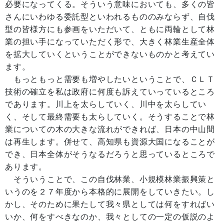
必要になってくる。そういう意味においても、多くの皆
さんにいわゆる委託型といわれるもののみならず、自伐
型の皆様方にも参画をいただいて、ともに両輪として林
業の担い手になっていただく形で、大きく林業生産全体
を拡大していくということができないものかと考えてい
ます。
もっともっと需要も増やしたいということで、ＣＬＴ
技術の確立を私は政府に何度も訴えていっているところ
であります。川上を太らしていく、川中を太らしてい
く、そして最終需要も太らしていく。そうすることで林
業についての木の大きな流れができれば、日本の中山間
は再生します。併せて、高知県も資源大国になることが
でき、日本全体がそうなるだろうと思っているところで
あります。
そういうことで、この自伐林業、小規模林業振興策と
いうのを２７年度から本格的に展開をしていきたい。し
かし、そのために果たして我々県としては何をすればい
いか、何をすべきなのか、我々としての一定の仮説のよ