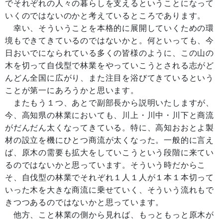
でそれぞれの人々の暮らしを支えるということになって
いくのではないのかと考えているところであります。
幸い、そういうことを本格的に展開していくための環
境もできてきているのではないかと。何といっても、今
日おいでになられている多くの皆様のように、この山の
木を切って自伐型で林業をやっていこうとされる志がど
んどん全国に広がり、また注目を浴びてきているという
ことが第一にあろうかと思います。
またもう１つ、あとで副部長から説明いたしますが、
今、高知県の林業においても、川上・川中・川下と商流
がだんだん太くなってきている。特に、高知おおとよ製
材の設立を機にひとつ商流が太くなった。一般的に言え
ば、原木の需要も拡大をしていこうという段階に来てい
るのではないかと思っています。そういう時だからこ
そ、自伐型の林業でそれぞれ１人１人が１本１本切って
いった木を大きな商流に乗せていく、そういう流れもで
きつつあるのではないかと思っています。
他方、こと林業の側から見れば、もっともっと原木が