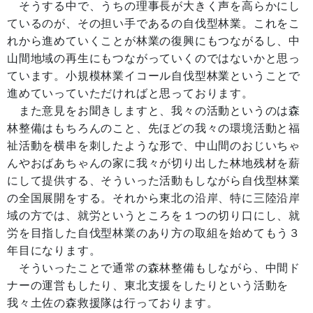
そうする中で、うちの理事長が大きく声を高らかにし
ているのが、その担い手であるの自伐型林業。これをこ
れから進めていくことが林業の復興にもつながるし、中
山間地域の再生にもつながっていくのではないかと思っ
ています。小規模林業イコール自伐型林業ということで
進めていっていただければと思っております。
また意見をお聞きしますと、我々の活動というのは森
林整備はもちろんのこと、先ほどの我々の環境活動と福
祉活動を横串を刺したような形で、中山間のおじいちゃ
んやおばあちゃんの家に我々が切り出した林地残材を薪
にして提供する、そういった活動もしながら自伐型林業
の全国展開をする。それから東北の沿岸、特に三陸沿岸
域の方では、就労というところを１つの切り口にし、就
労を目指した自伐型林業のあり方の取組を始めてもう３
年目になります。
そういったことで通常の森林整備もしながら、中間ド
ナーの運営もしたり、東北支援をしたりという活動を
我々土佐の森救援隊は行っております。