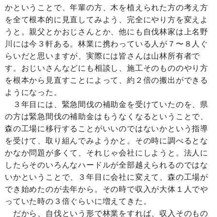
かということで、年輩の方、木を植えられた方の考え方
を全て根本的に見直してみよう、完全にやり方を変えよ
うと。親父とかおじさんとか、他にも自伐林家は上名野
川には今３軒ある。林業に携わっている人が７〜８人ぐ
らいだと思いますが、実際には皆さんは山林所有者で
す。おじいさんなどにも相談し、施工そのもののやり方
を根本から見直すことによって、約２倍の搬出ができる
ようになった。
３年目には、緊急間伐の補助金を受けていたのを、県
の方は緊急間伐の補助金はもうなくなるということで、
森の工場に移行することがいいのではないかという指導
を受けて、取り組んでみようかと。その時に調べるとな
かなか問題が多くて、それじゃ会社にしようと。法人に
したらそのいろんなハードルが全部越えられるのではな
いかということで、３年目に会社に変えて、森の工場が
でき始めたのが去年から。その時で収入が大体１人でや
っていた時の３倍ぐらいに増えてきた。
だから、自伐という形で林業をすれば、収入そのもの