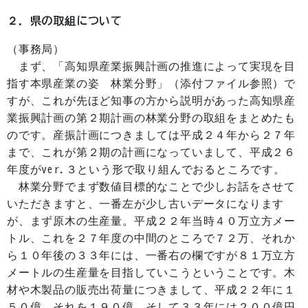
２．県の取組について
（事務局）
まず、「高知県産業振興計画の推進によって実現を目
指す本県産業の姿 林業分野」（添付ファイル参照）で
すが、これが先ほど知事の方から説明があった高知県産
業振興計画の第２期計画の林業分野の取組をまとめたも
のです。産振計画につきましては平成２４年から２７年
まで、これが第２期の計画になっていまして、平成２６
年度がver.３という形で取り組んでおるところです。
林業分野でまず数値目標的なことで少しお話をさせて
いただきますと、一番左が少し古いデータになります
が、まず原木の生産量。平成２２年当時４０万立方メー
トル、これを２７年度の中間のところで７２万、それか
ら１０年後の３３年には、一番右の欄ですが８１万立方
メートルの生産量を目指していこうということです。木
材や木製品の販売出荷量につきまして、平成２２年に１
５０億、それを１９０億、そして３３年には２００億円