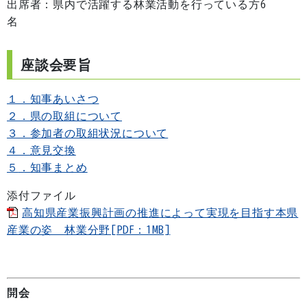
出席者：県内で活躍する林業活動を行っている方6
名
座談会要旨
１．知事あいさつ
２．県の取組について
３．参加者の取組状況について
４．意見交換
５
．知事まとめ
添付ファイル
高知県産業振興計画の推進によって実現を目指す本県
産業の姿 林業分野[PDF：1MB]
開会