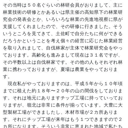
その当時は５０名ぐらいの林研会員がおりまして、主に
林業技術の研修とかあるいは県主催の高知県下の林業研
究会の発表会とか、いろいろな林業の先進地視察に県が
支援してくれましたので、その研修に行きました。そう
いうところを見てきて、土佐町で自分たちに何ができる
だろうかということを考え個々の経営に応じた林業経営
を取り入れまして、自伐林家が主体で林業研究会をやっ
ております。高齢化も進みまして現在は３１名ですが、
その半数以上は自伐林家です。その他の人もそれぞれ林
業に携わっておりますが、夏場は農業をやっておりま
す。
現在私がやっておりますのは、平成５年から１０年頃
までに植えた約１８年〜２０年の山の間伐をしておりま
す。それは地元にありますチップ工場に持っていってお
りますが、嶺北は非常に条件が揃っています。大豊に大
型製材工場ができましたし、木材市場が２カ所ありま
す。それにチップ工場が来年はもう１つできますので２
カ所になります。そういう非常に恵まれた地域で私たち