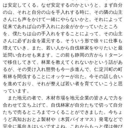
は安定してくる。なぜ安定するのかというと、まず自分
の山、それと自分の山を手入れする時に、その隣の山主
さんにも声をかけて一緒にやらないかと。それによって
従来であれば山の手入れにお金がかかっていたところ
を、僕たちは山の手入れをすることによって、その山主
さんに必ずお金を還元する。そういう形で徐々に仕事も
増えていき、また、若い人から自伐林家をやりたいと最
近問い合わせも来ます。この前も静岡の方からＩターン
で移住してきて、林業を教えてくれないかという話があ
るが、その受け入れ態勢も今一歩進んで、仁淀川町の町
有林を間伐することにオッケーが出た。今その話し合い
を進めており、それが整えば若い者を育てていこうと思
っています。
また地元の者で、木材市場を地元企業の皆さんで力を
合わせて立ち上げて、自伐林家が自分たちで切って自分
たちで売るところまでつくることができました。今ちょ
うど高知おおとよ製材や（木質バイオマス）発電などで
完全に風向きはいいですよね。これからもっと僕は伸び