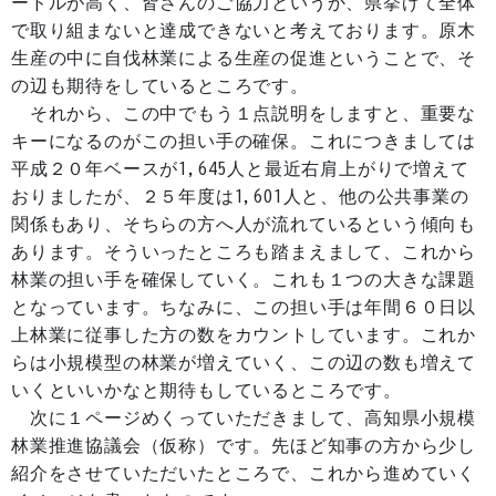
ードルが高く、皆さんのご協力というか、県挙げて全体
で取り組まないと達成できないと考えております。原木
生産の中に自伐林業による生産の促進ということで、そ
の辺も期待をしているところです。
それから、この中でもう１点説明をしますと、重要な
キーになるのがこの担い手の確保。これにつきましては
平成２０年ベースが1,645人と最近右肩上がりで増えて
おりましたが、２５年度は1,601人と、他の公共事業の
関係もあり、そちらの方へ人が流れているという傾向も
あります。そういったところも踏まえまして、これから
林業の担い手を確保していく。これも１つの大きな課題
となっています。ちなみに、この担い手は年間６０日以
上林業に従事した方の数をカウントしています。これか
らは小規模型の林業が増えていく、この辺の数も増えて
いくといいかなと期待もしているところです。
次に１ページめくっていただきまして、高知県小規模
林業推進協議会（仮称）です。先ほど知事の方から少し
紹介をさせていただいたところで、これから進めていく