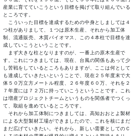
産業に育てていこうという目標を掲げて取り組んでいる
ところです。
こういった目標を達成するための中身としましては４
つ柱がありまして、１つは原木生産、それから加工体
制、流通販売、木質バイオマス、この４本柱で目標を達
成していこうということです。
まず大きな柱となりますのが、一番上の原木生産で
す。これにつきましては、現在、台風の関係もあって少
し苦戦をしているところもありますが、ここは何として
も達成していきたいということで、現在２５年度末で大
体５０万立方メートル程度、２６年度６０万、それを２
７年度には７２万に持っていこうということです。これ
は増産プロジェクトチームというものを関係者でつくっ
て、取組を進めているところです。
それから加工体制につきましては、高知おおとよ製材
による大型製材工場ができましたので、これを核にまだ
まだ広げていきたい。それから、新しい需要としてのＣ
ＬＴで木材の需要が爆発的に増えるという期待もあり、