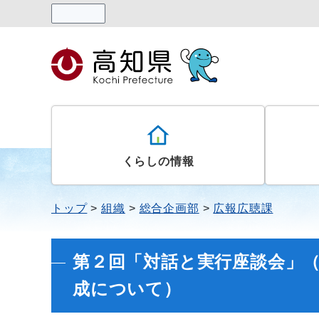
読み上げる
くらしの情報
トップ
組織
総合企画部
広報広聴課
第２回「対話と実行座談会」
成について）