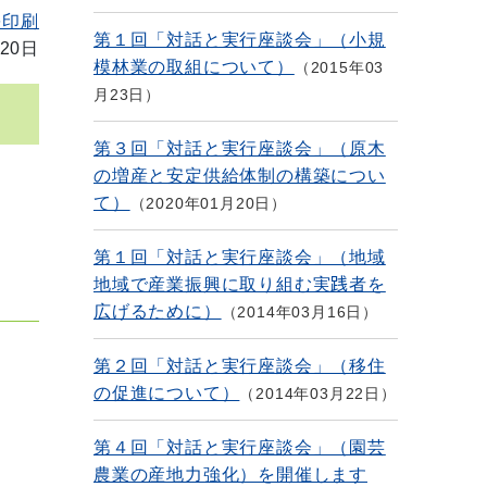
を印刷
第１回「対話と実行座談会」（小規
20日
模林業の取組について）
2015年03
月23日
第３回「対話と実行座談会」（原木
の増産と安定供給体制の構築につい
て）
2020年01月20日
第１回「対話と実行座談会」（地域
地域で産業振興に取り組む実践者を
広げるために）
2014年03月16日
第２回「対話と実行座談会」（移住
の促進について）
2014年03月22日
第４回「対話と実行座談会」（園芸
農業の産地力強化）を開催します