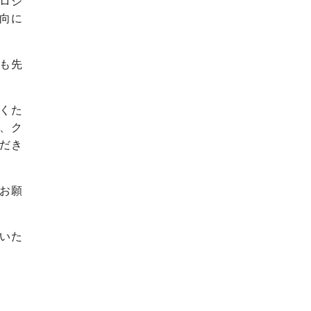
ロジ
向に
も先
くた
、ク
だき
お願
いた