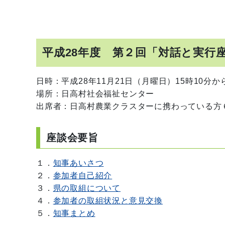
平成28年度 第２回「対話と実行
日時：平成28年11月21日（月曜日）15時10分か
場所：日高村社会福祉センター
出席者：日高村農業クラスターに携わっ
座談会要旨
１．
知事あいさつ
２．
参加者自己紹介
３．
県の取組について
４．
参加者の取組状況と意見交換
５．
知事まとめ