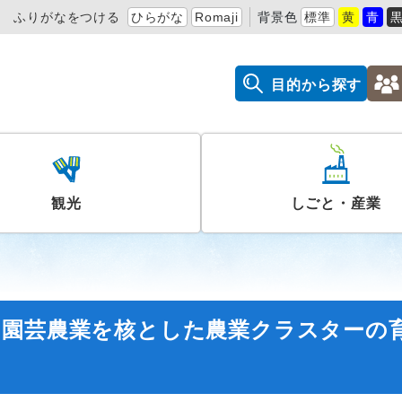
ふりがなをつける
ひらがな
Romaji
背景色
標準
黄
青
目的から探す
観光
しごと・産業
（園芸農業を核とした農業クラスターの