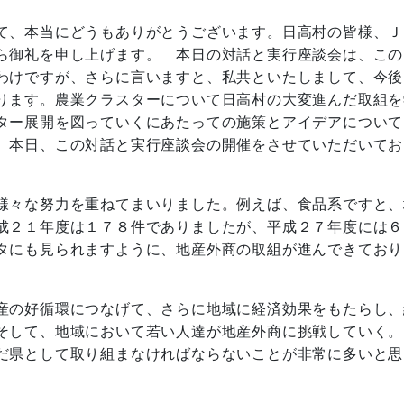
て、本当にどうもありがとうございます。日高村の皆様、Ｊ
ら御礼を申し上げます。 本日の対話と実行座談会は、この
わけですが、さらに言いますと、私共といたしまして、今後
ります。農業クラスターについて日高村の大変進んだ取組を
ター展開を図っていくにあたっての施策とアイデアについて
、本日、この対話と実行座談会の開催をさせていただいてお
様々な努力を重ねてまいりました。例えば、食品系ですと、
成２１年度は１７８件でありましたが、平成２７年度には６
タにも見られますように、地産外商の取組が進んできており
産の好循環につなげて、さらに地域に経済効果をもたらし、
そして、地域において若い人達が地産外商に挑戦していく。
だ県として取り組まなければならないことが非常に多いと思