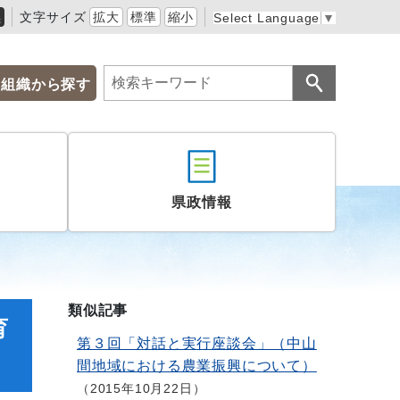
黒
文字サイズ
拡大
標準
縮小
Select Language
▼
組織から探す
県政情報
類似記事
育
第３回「対話と実行座談会」（中山
間地域における農業振興について）
2015年10月22日