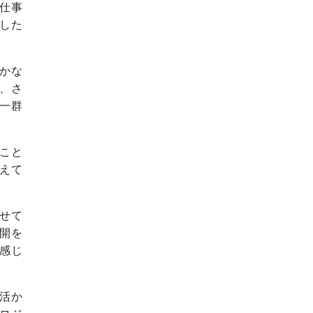
仕事
した
かな
、さ
一群
こと
えて
せて
開を
感じ
活か