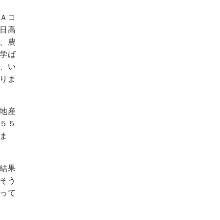
Ａコ
日高
、農
学ば
、い
りま
地産
５５
ま
結果
そう
って