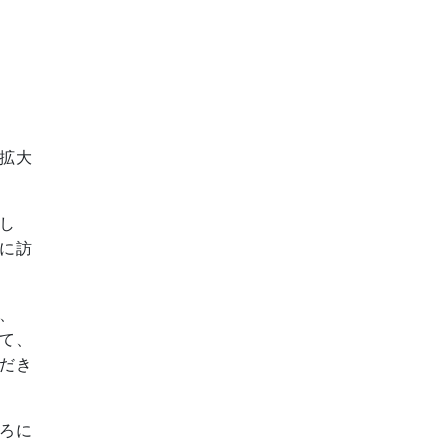
拡大
し
に訪
、
て、
だき
ろに