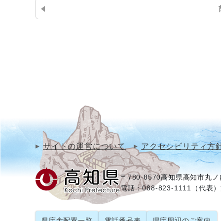
サイトの運営について
アクセシビリティ方
〒780-8570
高知県高知市丸ノ内
電話：088-823-1111（代表）
県庁舎配置一覧
電話番号表
県庁周辺のご案内