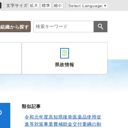
黒
文字サイズ
拡大
標準
縮小
Select Language
▼
組織から探す
県政情報
類似記事
の
令和元年度高知県後発医薬品使用促
進等対策事業費補助金交付要綱の制