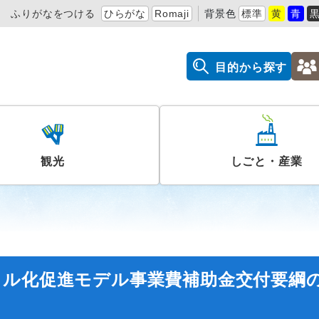
ふりがなをつける
ひらがな
Romaji
背景色
標準
黄
青
目的から探す
観光
しごと・産業
タル化促進モデル事業費補助金交付要綱