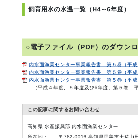
飼育用水の水温一覧（H4～6年度）
○電子ファイル（PDF）のダウン
内水面漁業センター事業報告書 第５巻（平成４年
内水面漁業センター事業報告書 第５巻（平成５年
内水面漁業センター事業報告書 第５巻（平成６年
（平成４年度、５年度及び6年度、第５巻 平
この記事に関するお問い合わせ
高知県 水産振興部 内水面漁業センター
所在地：
〒782-0016 高知県香美市土佐山