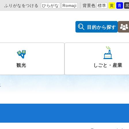
ふりがなをつける
ひらがな
Romaji
背景色
標準
黄
青
目的から探す
観光
しごと・産業
ー
書