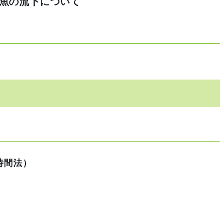
魚の流下について
時間法）