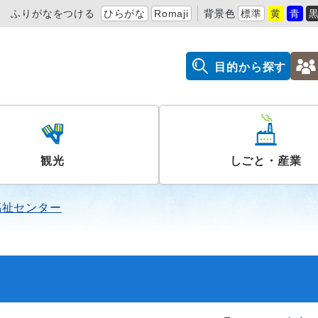
ふりがなをつける
ひらがな
Romaji
背景色
標準
黄
青
目的から探す
観光
しごと・産業
福祉センター