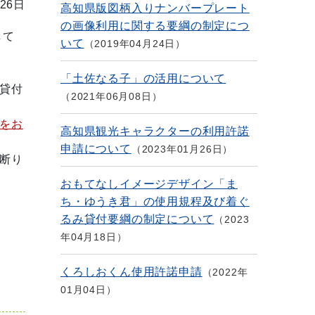
26日
高知県版図柄入りナンバープレート
の画像利用に関する要綱の制定につ
して
いて
2019年04月24日
「土佐なる子」の活用について
貸付
2021年06月08日
をお
高知県観光キャラクターの利用許諾
申請について
2023年01月26日
断り
おもてなしイメージデザイン「ま
ち・ゆうき君」の使用規程及び着ぐ
るみ貸付要綱の制定について
2023
年04月18日
くろしおくん使用許諾申請
2022年
01月04日