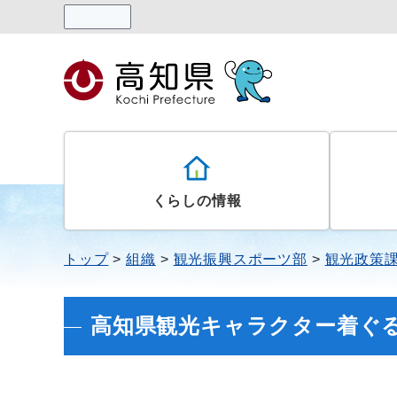
読み上げる
くらしの情報
トップ
組織
観光振興スポーツ部
観光政策
高知県観光キャラクター着ぐ