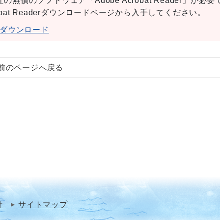
の無償のソフトウェア「Adobe Acrobat Reader」が必要
robat Readerダウンロードページから入手してください。
aderダウンロード
前のページへ戻る
針
サイトマップ