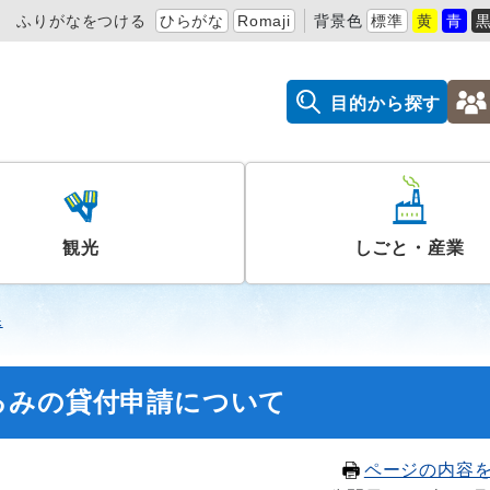
ふりがなをつける
ひらがな
Romaji
背景色
標準
黄
青
目的から探す
観光
しごと・産業
課
るみの貸付申請について
ページの内容