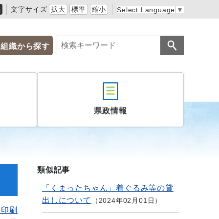
黒
文字サイズ
拡大
標準
縮小
Select Language
▼
組織から探す
県政情報
類似記事
「くまったちゃん」着ぐるみ等の貸
出しについて
2024年02月01日
を印刷