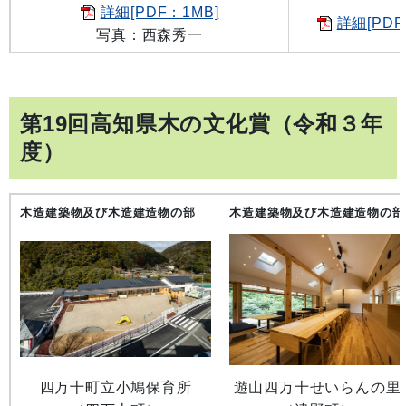
詳細[PDF：1MB]
詳細[PDF
写真：西森秀一
第19回高知県木の文化賞（令和３
年
度）
木造建築物及び木造建造物の部
木造建築物及び木造建造物の部
四万十町立小鳩保育所
遊山四万十せいらんの里