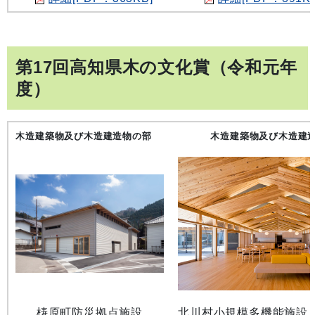
第17回高知県木の文化賞（令和元年
度）
木造建築物及び木造建造物の部
木造建築物及び木造建
梼原町防災拠点施設
北川村小規模多機能施設