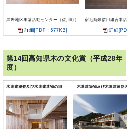
黒岩地区集落活動センター（佐川町）
宿毛商銀信用組合本店
詳細[PDF：677KB]
詳細[PDF
第14回高知県木の文化賞（平成28年
度）
木造建築物及び木造建造物の部
木造建築物及び木造建造物の