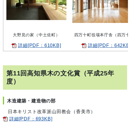
大野見の家（中土佐町）
四万十町役場本庁舎（四万十
詳細[PDF：610KB]
詳細[PDF：642KB
第11回高知県木の文化賞（平成25年
度）
木造建築・建造物の部
日本キリスト改革派山田教会（香美市）
詳細[PDF：693KB]