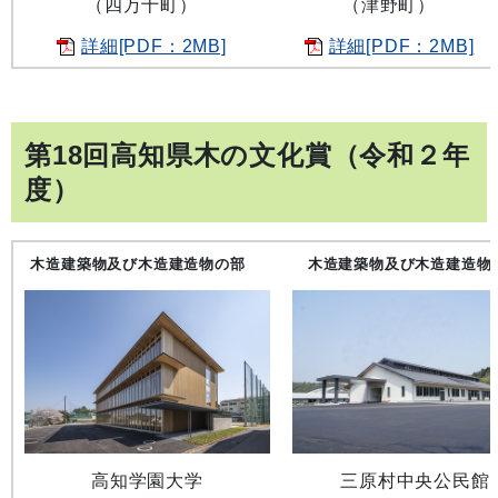
（四万十町）
（津野町）
詳細[PDF：2MB]
詳細[PDF：2MB]
第18回高知県木の文化賞（令和２年
度）
木造建築物及び木造建造物の部
木造建築物及び木造建造物
高知学園大学
三原村中央公民館