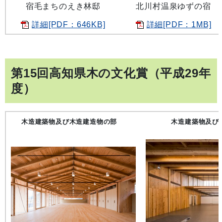
宿毛まちのえき林邸
北川村温泉ゆずの宿
詳細[PDF：646KB]
詳細[PDF：1MB]
第15回高知県木の文化賞（平成29年
度）
木造建築物及び木造建造物の部
木造建築物及び