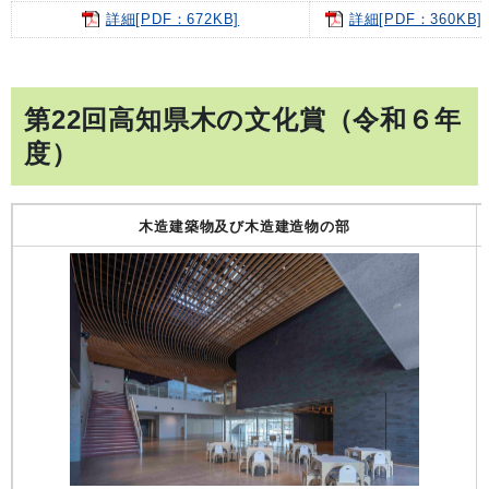
詳細[PDF：672KB]
詳細[PDF：360KB]
第22回高知県木の文化賞（令和６年
度）
木造建築物及び木造建造物の部