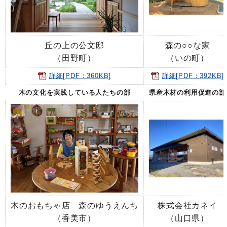
丘の上の公文邸
森の○○な家
（田野町）
（いの町）
詳細[PDF：360KB]
詳細[PDF：392KB]
木の文化を実践している人たちの部
県産木材の利用促進の部
木のおもちゃ店 森のゆうえんち
株式会社カネイ
（香美市）
（山口県）