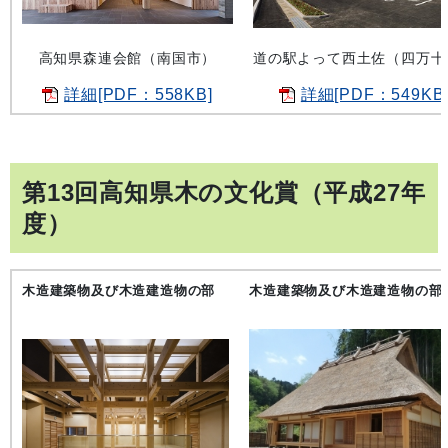
高知県森連会館（南国市）
道の駅よって西土佐（四万十
詳細[PDF：558KB]
詳細[PDF：549KB
第13回高知県木の文化賞（平成27年
度）
木造建築物及び木造建造物の部
木造建築物及び木造建造