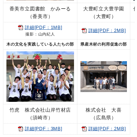
香美市立図書館 かみーる
大豊町立大豊学園
（香美市）
（大豊町）
詳細[PDF：1MB]
詳細[PDF：2MB]
撮影：山内紀人
木の文化を実践している人たちの部
県産木材の利用促進の部
竹虎 株式会社山岸竹材店
株式会社 大喜
（須崎市）
（広島県）
詳細[PDF：3MB]
詳細[PDF：2MB]