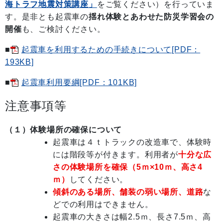
海トラフ地震対策講座」
をご覧ください）を行っていま
す。是非とも起震車の
揺れ体験とあわせた防災学習会の
開催
も、ご検討ください。
■
起震車を利用するための手続きについて[PDF：
193KB]
■
起震車利用要綱[PDF：101KB]
注意事項等
（１）体験場所の確保について
起震車は４ｔトラックの改造車で、体験時
には階段等が付きます。利用者が
十分な広
さの
体験場所を確保（5ｍ×10ｍ、高さ4
ｍ）
してください。
傾斜のある場所、舗装の弱い場所、道路
な
どでの利用はできません。
起震車の大きさは幅2.5ｍ、長さ7.5ｍ、高