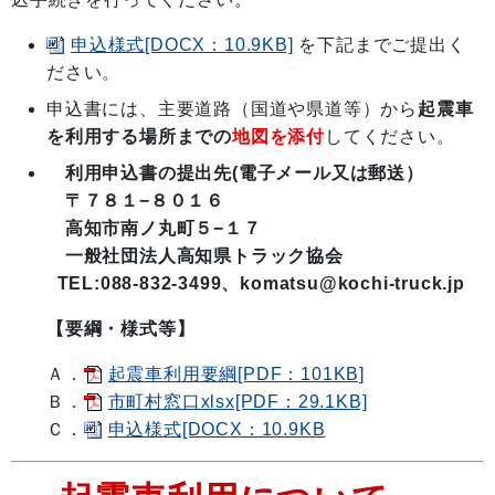
申込様式[DOCX：10.9KB]
を下記までご提出く
ださい。
申込書には、主要道路（国道や県道等）から
起震車
を利用する場所までの
地図を添付
してください。
利用申込書の提出先(電子メール又は郵送）
〒７８１−８０１６
高知市南ノ丸町５−１７
一般社団法人高知県トラック協会
TEL:088-832-3499、komatsu@kochi-truck.jp
【要綱・様式等】
Ａ．
起震車利用要綱[PDF：101KB]
Ｂ．
市町村窓口xlsx[PDF：29.1KB]
Ｃ．
申込様式[DOCX：10.9KB