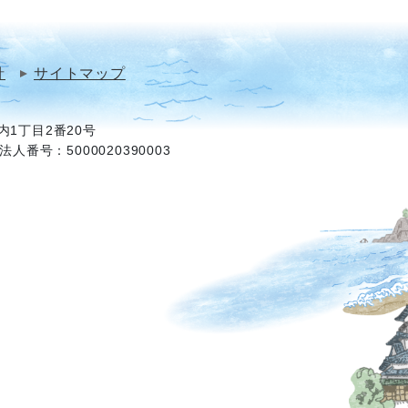
針
サイトマップ
1丁目2番20号
法人番号：5000020390003