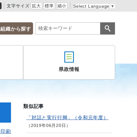
黒
文字サイズ
拡大
標準
縮小
Select Language
▼
組織から探す
県政情報
類似記事
「対話と実行行脚」（令和元年度）
2019年06月20日
を印刷