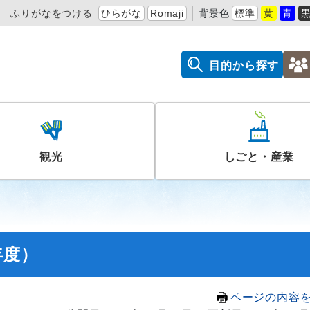
ふりがなをつける
ひらがな
Romaji
背景色
標準
黄
青
目的から探す
観光
しごと・産業
年度）
ページの内容