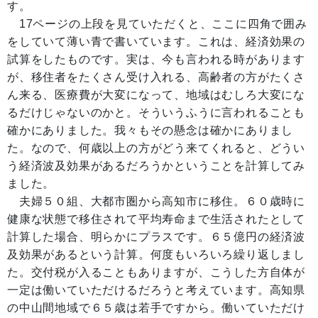
す。
17ページの上段を見ていただくと、ここに四角で囲み
をしていて薄い青で書いています。これは、経済効果の
試算をしたものです。実は、今も言われる時があります
が、移住者をたくさん受け入れる、高齢者の方がたくさ
ん来る、医療費が大変になって、地域はむしろ大変にな
るだけじゃないのかと。そういうふうに言われることも
確かにありました。我々もその懸念は確かにありまし
た。なので、何歳以上の方がどう来てくれると、どうい
う経済波及効果があるだろうかということを計算してみ
ました。
夫婦５０組、大都市圏から高知市に移住。６０歳時に
健康な状態で移住されて平均寿命まで生活されたとして
計算した場合、明らかにプラスです。６５億円の経済波
及効果があるという計算。何度もいろいろ繰り返しまし
た。交付税が入ることもありますが、こうした方自体が
一定は働いていただけるだろうと考えています。高知県
の中山間地域で６５歳は若手ですから。働いていただけ