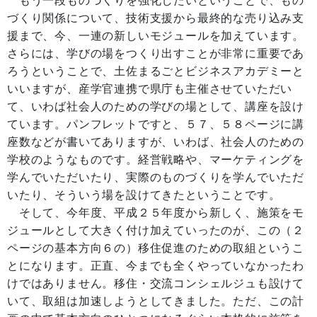
もう一段ものづくりを強化したいということで、もの
づくり関係について、技術支援から最終的な売り込み支
援まで、今、一連の新しいモジュールを加えています。
さらには、学びの場をつくり出すことが非常に重要であ
ろうということで、土佐まるごとビジネスアカデミーと
いいますが、産学官連携で県庁も主催させていただい
て、いわば社会人のための学びの場として、講座を設け
ています。パンフレットですと、５７、５８ページに講
座数などが書いてありますが、いわば、社会人のための
学校のようなものです。経営戦略や、マーケティングを
学んでいただいたり、実際のものづくりを学んでいただ
いたり、そういう場を設けてきたということです。
そして、今年度、平成２５年度から新しく、施策をモ
ジュールとして大きく付け加えていったのが、この（２
ページの基本方向６の）移住促進のための取組というこ
とになります。正直、今までも全くやっていなかったわ
けではありません。移住・交流コンシェルジュも設けて
いて、取組は加速しようとしてきました。ただ、この計