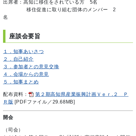
出席者：高知に移住をされている方 5名
移住促進に取り組む団体のメンバー 2
名
座談会要旨
１．知事あいさつ
２．自己紹介
３．参加者との意見交換
４．会場からの意見
５．知事まとめ
配布資料：
第２期高知県産業振興計画Ｖｅｒ.２ Ｐ
Ｒ版
[PDFファイル／29.68MB]
開会
（司会）