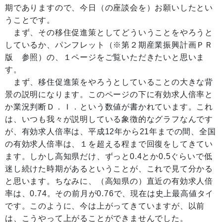
期でありますので、今日（の座談会を）お願いしたとい
うことです。
まず、その移住促進策としてどういうことをやろうと
しているか、パンフレット（※第２期産業振興計画ＰＲ
版 参照）の、１ページをご覧いただきたいと思いま
す。
まず、移住促進策をやろうとしていることの大きな背
景の説明になります。このページの下に有効求人倍率と
か業況判断Ｄ．Ｉ．という数値が書かれています。これ
は、いつも我々が説明している象徴的なグラフなんです
が、有効求人倍率は、平成12年から21年までの間、全国
の有効求人倍率は、１を超える程まで回復をしてきてい
ます。しかし高知県だけ、ずっと0.4とか0.5ぐらいで低
迷し続けた時期があるということが、これで見て分かる
と思います。ちなみに、（高知県の）直近の有効求人倍
率は、0.74。その前月が0.76で、現在は史上最高値タイ
です。このように、今は上がってきていますが、以前
は、こうやって上がることができませんでした。