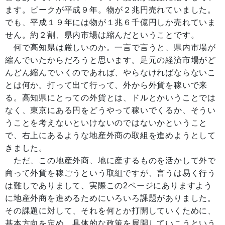
ます。ピークが平成９年。物が２兆円売れていました。
でも、平成１９年には物が１兆６千億円しか売れていま
せん。約２割、県内市場は縮んだということです。
何で高知県は厳しいのか。一言で言うと、県内市場が
縮んでいたからだろうと思います。足元の経済市場がど
んどん縮んでいくのであれば、やらなければならないこ
とは何か。打って出て行って、外から外貨を稼いで来
る。高知県にとっての外貨とは、ドルとかいうことでは
なく、東京にある円をどうやって稼いでくるか、そうい
うことを考えないといけないのではないかということ
で、右上にあるような地産外商の取組を進めようとして
きました。
ただ、この地産外商、地に産するものを活かして外で
商って外貨を稼ごうという取組ですが、言うは易く行う
は難しでありまして、実際この2ページにありますよう
に地産外商を進めるためにいろいろ課題がありました。
その課題に対して、それを何とか打開していくために、
基本方向を定め、具体的な政策を展開していこうという