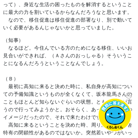
って）、身近な生活の困ったものを解消するということ
に最大の力を割いているからなんだろうなと思います。
なので、移住促進は移住促進の部署なり、別で動いて
いく必要があるんじゃないかと思っていました。
（知事）
なるほど。今住んでいる方のためになる移住、いいお
見合いができれば、（Ａさんのおっしゃる）そういうこ
とになるんだろうということなんでしょう。
（Ｂ）
最初に高知に来ると決めた時に、私自身が高知につい
ての予備知識というものが全くなくて、坂本龍馬さんの
こともほとんど知らないぐらいの状態。ともかく妻が言
うので行ってみようかと。おそらく、あったかい南国の
イメージだったので、それで来たわけですが。
高知に来るということを決めた時、周りからは、田舎
特有の閉鎖性があるのではないか。突然若いやつがいっ