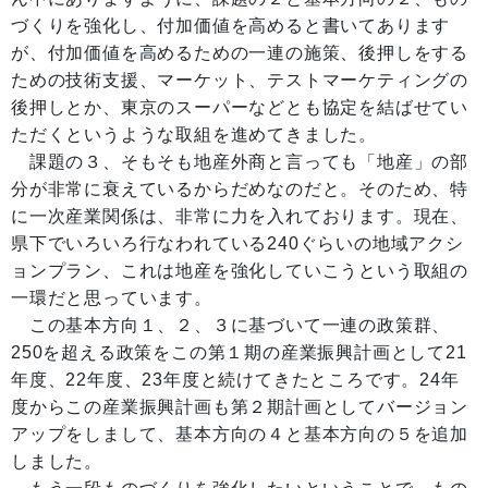
づくりを強化し、付加価値を高めると書いてあります
が、付加価値を高めるための一連の施策、後押しをする
ための技術支援、マーケット、テストマーケティングの
後押しとか、東京のスーパーなどとも協定を結ばせてい
ただくというような取組を進めてきました。
課題の３、そもそも地産外商と言っても「地産」の部
分が非常に衰えているからだめなのだと。そのため、特
に一次産業関係は、非常に力を入れております。現在、
県下でいろいろ行なわれている240ぐらいの地域アクシ
ョンプラン、これは地産を強化していこうという取組の
一環だと思っています。
この基本方向１、２、３に基づいて一連の政策群、
250を超える政策をこの第１期の産業振興計画として21
年度、22年度、23年度と続けてきたところです。24年
度からこの産業振興計画も第２期計画としてバージョン
アップをしまして、基本方向の４と基本方向の５を追加
しました。