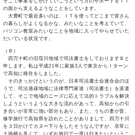
そこで事業をしかけていこうという方のサポートをＩＴ
の面から支えるようなことをしています。
大豊町で最近多いのは、ＩＴを使ってどこまで皆さん
の暮らしがよくなるかな、みたいなことを考えていて、
パソコン教室みたいなことを地域に入ってやらせていた
だいている状況です。
（Ｂ）
四万十町の旧窪川地域で司法書士をしておりますＢと
申します。私は平成21年に家族3人で東京からＩターン
で高知に移住をしました。
そのきっかけというのが、日本司法書士会連合会のほ
うで、司法過疎地域に法律専門家達（司法書士）を派遣
して、そこで地域のニーズに応えて法的トラブルを解決
しようというような大きな流れがあって、高知からの引
き合いが非常に強い部分もあり、また、うちの妻が昔、
修学旅行で高知県を訪れたことがありまして、四万十川
を３日かけてカヌー下りをしたそうなんですが、非常に
土地柄も良くて、いずれ旅行で一度は行きたいというこ