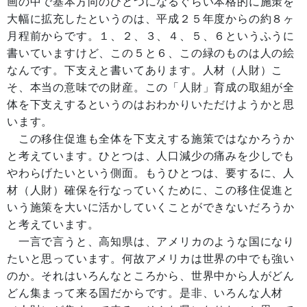
画の中で基本方向のひとつになるぐらい本格的に施策を
大幅に拡充したというのは、平成２５年度からの約８ヶ
月程前からです。１、２、３、４、５、６というふうに
書いていますけど、この５と６、この緑のものは人の絵
なんです。下支えと書いてあります。人材（人財）こ
そ、本当の意味での財産。この「人財」育成の取組が全
体を下支えするというのはおわかりいただけようかと思
います。
この移住促進も全体を下支えする施策ではなかろうか
と考えています。ひとつは、人口減少の痛みを少しでも
やわらげたいという側面。もうひとつは、要するに、人
材（人財）確保を行なっていくために、この移住促進と
いう施策を大いに活かしていくことができないだろうか
と考えています。
一言で言うと、高知県は、アメリカのような国になり
たいと思っています。何故アメリカは世界の中でも強い
のか。それはいろんなところから、世界中から人がどん
どん集まって来る国だからです。是非、いろんな人材