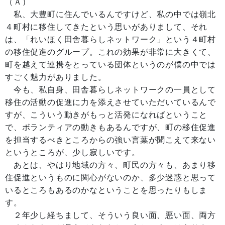
（Ａ）
私、大豊町に住んでいるんですけど、私の中では嶺北
４町村に移住してきたという思いがありまして、それ
は、「れいほく田舎暮らしネットワーク」という４町村
の移住促進のグループ。これの効果が非常に大きくて、
町を越えて連携をとっている団体というのが僕の中では
すごく魅力がありました。
今も、私自身、田舎暮らしネットワークの一員として
移住の活動の促進に力を添えさせていただいているんで
すが、こういう動きがもっと活発になればということ
で、ボランティアの動きもあるんですが、町の移住促進
を担当するべきところからの強い言葉が聞こえて来ない
というところが、少し寂しいです。
あとは、やはり地域の方々、町民の方々も、あまり移
住促進というものに関心がないのか、多少迷惑と思って
いるところもあるのかなということを思ったりもしま
す。
２年少し経ちまして、そういう良い面、悪い面、両方