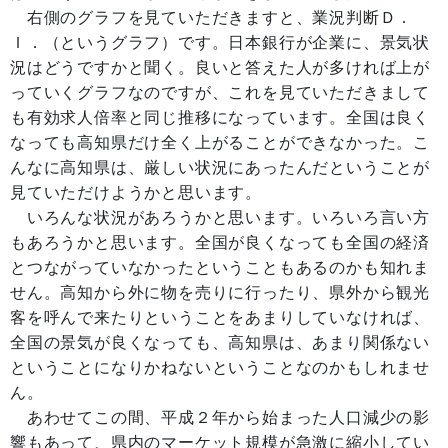
右側のグラフを見ていただきますと、業況判断Ｄ．
Ｉ．（というグラフ）です。日本銀行が企業に、景気状
況はどうですかと聞く。良いと答えた人が多ければ上が
っていくグラフなのですが、これを見ていただきまして
も有効求人倍率と同じ推移になっています。全国は良く
なっても高知県だけ全く上がることができなかった。こ
んなに高知県は、厳しい状況にあったんだということが
見ていただけようかと思います。
いろんな状況があろうかと思います。いろいろ言い方
もあろうかと思います。全国が良くなっても全国の経済
とつながっていなかったということもあるのかも知れま
せん。高知から外に物を売りに行ったり、県外から観光
客を呼んで来たりということをあまりしていなければ、
全国の景気が良くなっても、高知県は、あまり関係ない
ということになりかねないということなのかもしれませ
ん。
あわせてこの間、平成２年から始まった人口減少の影
響もあって、県内のマーケット規模が急激に縮小してい