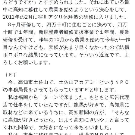
らどうですか」とすすめられました。それに出ている最
中に高知に移住して農業を始めようという決心をして、
2011年の2月に窪川アグリ体験塾の研修に入りました。
8ヶ月研修して、四万十町に住むことに決めて、四万
十町で１年間、新規就農者研修支援事業で１年間、農業
研修を受けて、昨年の10月から農業を始めて今年が一作
目なんですけども、天候があまり良くなかったので結構
ボロボロな結果になっています。そういう近況です。よ
ろしくお願いします。
（Ｅ）
今、高知市土佐山で、土佐山アカデミーというＮＰＯ
の事務局長をさせてもらっていますＥと申します。
私は福岡からＩターンで来ました。もともと広告代理
店で仕事をしていたんですが、龍馬が好きで、高知県に
取材などに来ているうちに、高知新聞の方が、「そんな
に高知が好きだったら、はよう高知にきいや」と言って
くれた関係で、大好きになって来ちゃいました。
私は、本当に移住者でもあり、現場でＮＰＯもして、