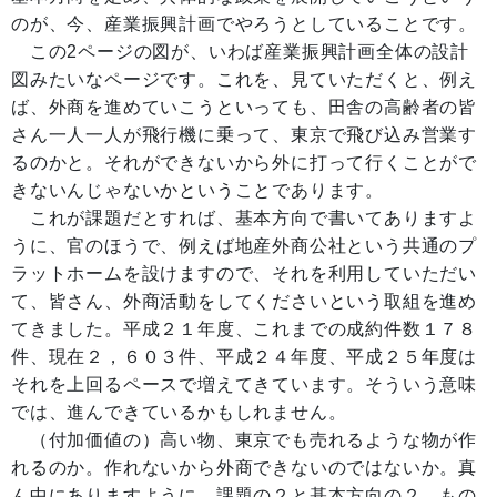
のが、今、産業振興計画でやろうとしていることです。
この2ページの図が、いわば産業振興計画全体の設計
図みたいなページです。これを、見ていただくと、例え
ば、外商を進めていこうといっても、田舎の高齢者の皆
さん一人一人が飛行機に乗って、東京で飛び込み営業す
るのかと。それができないから外に打って行くことがで
きないんじゃないかということであります。
これが課題だとすれば、基本方向で書いてありますよ
うに、官のほうで、例えば地産外商公社という共通のプ
ラットホームを設けますので、それを利用していただい
て、皆さん、外商活動をしてくださいという取組を進め
てきました。平成２１年度、これまでの成約件数１７８
件、現在２，６０３件、平成２４年度、平成２５年度は
それを上回るペースで増えてきています。そういう意味
では、進んできているかもしれません。
（付加価値の）高い物、東京でも売れるような物が作
れるのか。作れないから外商できないのではないか。真
ん中にありますように、課題の２と基本方向の２、もの