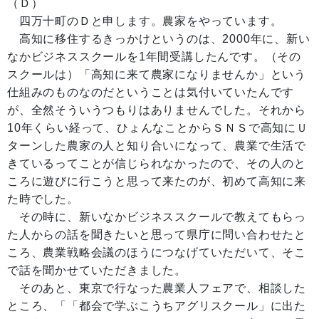
（Ｄ）
四万十町のＤと申します。農家をやっています。
高知に移住するきっかけというのは、2000年に、新い
なかビジネススクールを1年間受講したんです。（その
スクールは）「高知に来て農家になりませんか」という
仕組みのものなのだということは気付いていたんです
が、全然そういうつもりはありませんでした。それから
10年くらい経って、ひょんなことからＳＮＳで高知にＵ
ターンした農家の人と知り合いになって、農業で生活で
きているってことが信じられなかったので、その人のと
ころに遊びに行こうと思って来たのが、初めて高知に来
た時でした。
その時に、新いなかビジネススクールで教えてもらっ
た人からの話を聞きたいと思って県庁に問い合わせたと
ころ、農業戦略会議のほうにつなげていただいて、そこ
で話を聞かせていただきました。
そのあと、東京で行なった農業人フェアで、相談した
ところ、「「都会で学ぶこうちアグリスクール」に出た